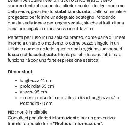
Le gambe sottili e nere forniscono un contrasto visivo
sorprendente che accentua ulteriormente il design moderno
della sedia, garantendo
stabilità e durata
. L'alto schienale è
progettato per fornire un adeguato sostegno, rendendo
questa sedia ideale per lunghe sedute, sia che si tratti di una
cena prolungata o di una sessione di lavoro.
Perfetta per l'uso in una sala da pranzo, come parte di un set
intorno a un tavolo moderno, o come pezzo singolo in un
ufficio o camera da letto, questa sedia aggiunge un tocco di
lusso
e
stile sofisticato
. Ideale per chi desidera abbinare
funzionalità con una forte espressione estetica.
Dimensioni:
lunghezza 41 cm
profondità 53 cm
altezza 95 cm
dimensioni seduta cm. altezza 45 x Lunghezza 41 x
Pofondità 40 cm
NB:
non è impilabile.
Contattaci per ulteriori informazioni o per un preventivo
tramite l'apposito form "
Richiedi informazioni
".