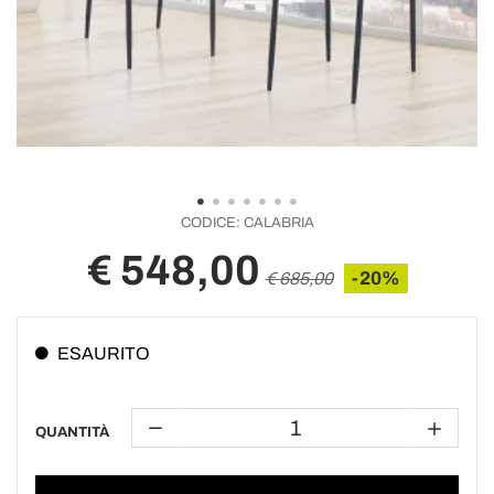
CODICE:
CALABRIA
€ 548,00
-20%
€ 685,00
ESAURITO
QUANTITÀ