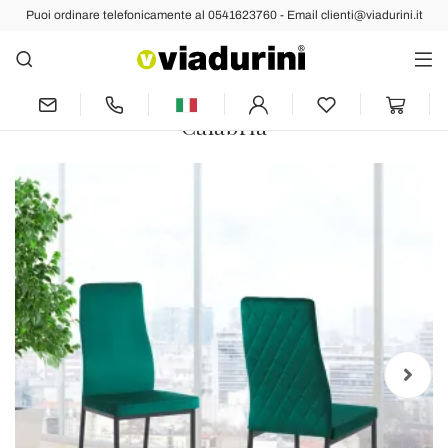
Puoi ordinare telefonicamente al 0541623760 - Email clienti@viadurini.it
Indietro
Prec
Succ
6 Sedie da Soggiorno in Tessuto di
Microfibra Effetto Velluto Verde -
Calabria