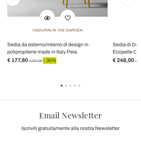
VIADURINI IN THE GARDEN
Sedia da esterno/interno di design in
Sedia di De
polipropilene made in Italy Peia
Ecopelle Col
€ 177,80
€ 248,00
- 30%
€ 254,00
€ 3
Email Newsletter
Iscriviti gratuitamente alla nostra Newsletter