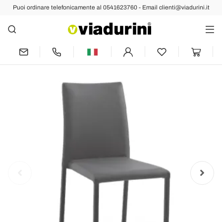
Puoi ordinare telefonicamente al 0541623760 - Email clienti@viadurini.it
Indietro
Prec
Succ
Sedia di Design Moderno Elegante in
Ecopelle Colorato da Salotto - Grenger