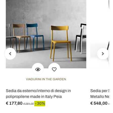
VIADURINI IN THE GARDEN
a
Sedia da esterno/interno di design in
Sedia per Sa
polipropilene made in Italy Peia
Metallo Nero
€ 177,80
€ 548,00
- 30%
€ 254,00
€ 6