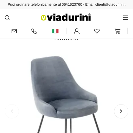
Puoi ordinare telefonicamente al 0541623760 - Email clienti@viadurini.it
Indietro
Prec
Succ
Sedia da Soggiorno con Seduta in
Tessuto di Microfibra di Diversi Colori -
Sandalo