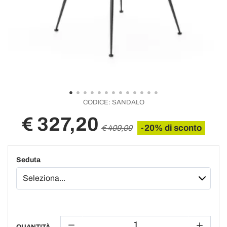
CODICE:
SANDALO
€ 327,20
-20% di sconto
€ 409,00
Seduta