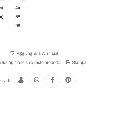
m)
44
m)
58
98
Aggiungi alla Wish List
a tua opinione su questo prodotto
Stampa
dividi