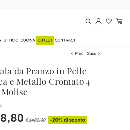
A
UFFICIO
CUCINA
OUTLET
CONTRACT
Prec
Succ
ala da Pranzo in Pelle
ica e Metallo Cromato 4
 Molise
E
88,80
-20% di sconto
€ 1486,00