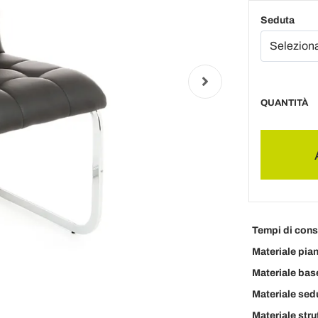
Seduta
QUANTITÀ
Tempi di con
Materiale pia
Materiale bas
Materiale sed
Materiale stru