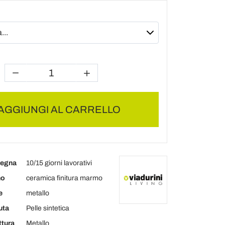
AGGIUNGI AL CARRELLO
segna
10/15 giorni lavorativi
no
ceramica finitura marmo
e
metallo
uta
Pelle sintetica
ttura
Metallo