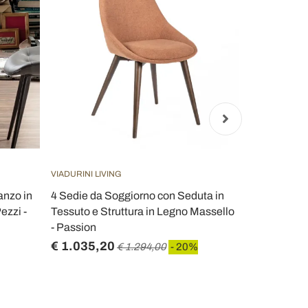
VIADURINI LIVING
VIADURINI LIV
anzo in
4 Sedie da Soggiorno con Seduta in
Sedia per S
ezzi -
Tessuto e Struttura in Legno Massello
Metallo Ner
- Passion
€ 1.035,20
€ 548,00
€ 1.294,00
- 20%