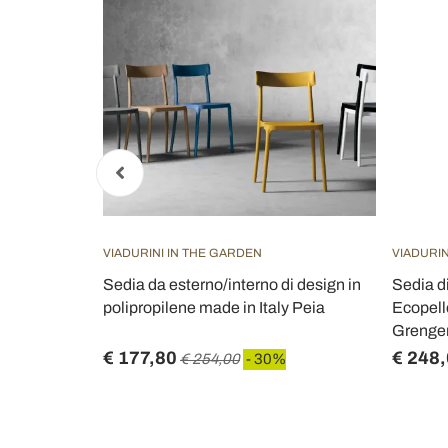
VIADURINI IN THE GARDEN
VIADURIN
in Tessuto e
Sedia da esterno/interno di design in
Sedia d
i - Corinna
polipropilene made in Italy Peia
Ecopell
Grenge
€ 177,80
€ 248
€ 254,00
- 30%