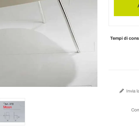
Tempi di con
Invia l
Con