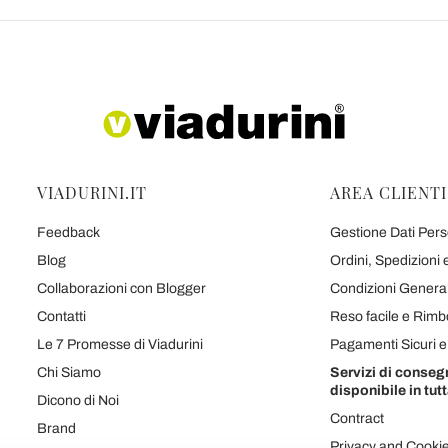
VIADURINI.IT
AREA CLIENTI
Feedback
Gestione Dati Perso
Blog
Ordini, Spedizioni
Collaborazioni con Blogger
Condizioni Generali
Contatti
Reso facile e Rimb
Le 7 Promesse di Viadurini
Pagamenti Sicuri 
Chi Siamo
Servizi di conseg
disponibile in tutt
Dicono di Noi
Contract
Brand
Privacy and Cooki