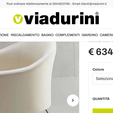
Puoi ordinare telefonicamente al 0541623760 - Email clienti@viadurini.it
Sedie Moderne da Soggiorno
Sedia 
Moon
ZIONE
RISCALDAMENTO
BAGNO
COMPLEMENTI
GIARDINO
CAMER
CODICE:
COST
€ 634
Colore
QUANTITÀ