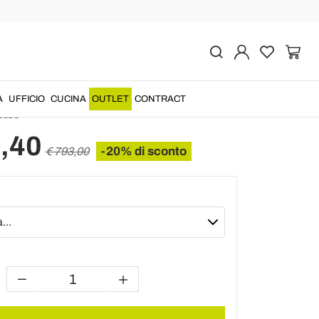
Prec
Succ
moderna in ecopelle
A
UFFICIO
CUCINA
OUTLET
CONTRACT
ELLO
,40
-20% di sconto
€ 793,00