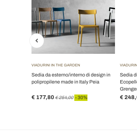
VIADURINI IN THE GARDEN
VIADURIN
Seduta in
Sedia da esterno/interno di design in
Sedia d
gno Massello
polipropilene made in Italy Peia
Ecopell
Grenge
€ 177,80
€ 248
 20%
€ 254,00
- 30%