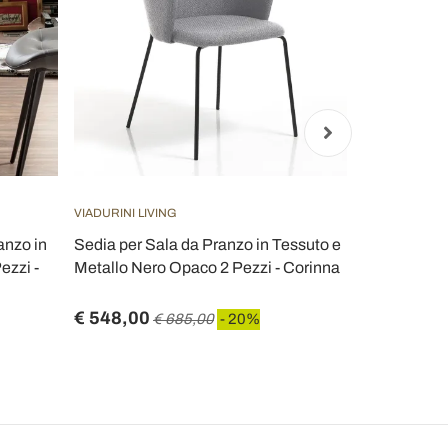
VIADURINI LIVING
VIADURINI LIV
anzo in
Sedia per Sala da Pranzo in Tessuto e
4 Sedie da 
ezzi -
Metallo Nero Opaco 2 Pezzi - Corinna
Tessuto e S
- Passion
€ 548,00
€ 1.035,2
€ 685,00
- 20%