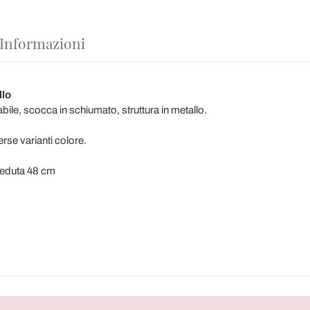
 Informazioni
llo
ile, scocca in schiumato, struttura in metallo.
erse varianti colore.
seduta 48 cm