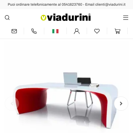
Puoi ordinare telefonicamente al 0541623760 - Email clienti@viadurini.it
Indietro
Prec
Succ
Scrivania per ufficio design moderno
Sonar, prodotto artigianale