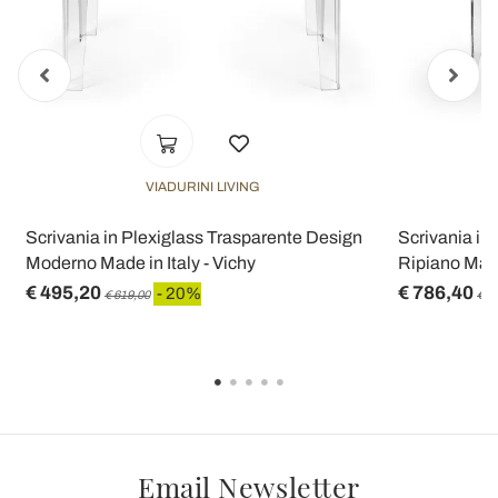
VIADURINI LIVING
Scrivania in Plexiglass Trasparente Design
Scrivania in
Moderno Made in Italy - Vichy
Ripiano Made
€ 495,20
€ 786,40
- 20%
€ 619,00
€ 9
Email Newsletter