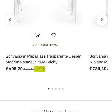
VIADURINI LIVING
Scrivania in Plexiglass Trasparente Design
Scrivania in
Moderno Made in Italy - Vichy
Ripiano Made
€ 495,20
€ 786,40
- 20%
€ 619,00
€ 9