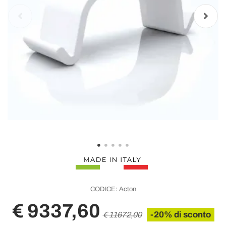
CODICE:
Acton
€ 9337,60
-20% di sconto
€ 11672,00