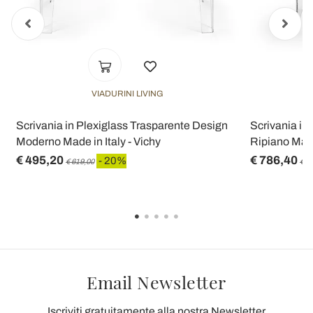
VIADURINI LIVING
Scrivania in Plexiglass Trasparente Design
Scrivania in
Moderno Made in Italy - Vichy
Ripiano Made
€ 495,20
€ 786,40
- 20%
€ 619,00
€ 9
Email Newsletter
Iscriviti gratuitamente alla nostra Newsletter