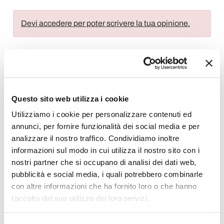
Devi accedere per poter scrivere la tua opinione.
Aggiungi alla Wish List
Questo sito web utilizza i cookie
Invia la tua opinione su questo prodotto
Stampa
Utilizziamo i cookie per personalizzare contenuti ed
annunci, per fornire funzionalità dei social media e per
Condividi
analizzare il nostro traffico. Condividiamo inoltre
informazioni sul modo in cui utilizza il nostro sito con i
nostri partner che si occupano di analisi dei dati web,
pubblicità e social media, i quali potrebbero combinarle
Vasi Design
con altre informazioni che ha fornito loro o che hanno
raccolto dal suo utilizzo dei loro servizi.