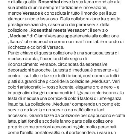
e di alta qualità.
Rosenthal
deve la sua fama mondiale alla
sua abilità di unire sempre tradizione e innovazione,
mentre
Versace
è conosciuta in tutto il mondo per il suo
glamour unico e lussuoso. Dalla collaborazione tra queste
prestigiose aziende, nasce uno dei primi servizi della
collezione
„Rosenthal meets Versace“
: il servizio
„
Medusa“
di Gianni Versace appartenente alla collezione
„Ikarus“ che rispecchia come non mai l'inimitabile mondo di
ricchezza e colori di Versace.
Punto chiave di questa collezione è una sontuosa testa di
medusa dorata, l'inconfondibile segno di
riconoscimento Versace, circondata da espressive
decorazioni barocche. La testa di medusa è presente – al
centro – su tutte le tazze e tutti i bricchi, così come su tutti i
piatti sia grandi che piccoli della collezione „Medusa“. Veri
colori aristocratici – rosso lucente, elegante oro e nero – e
impegnativi disegni e ornamenti in filigrana conferiscono alla
testa di medusa una cornice di colori fastosi di un'eleganza
inaudita. La collezione „Medusa“ comprende un completo
servizio da tavola e un servizio da caffè oltre a tanti
accessori. Grandi tazze da colazione per cappuccino e caffè
latte, piatti fondi e scodelle fanno parte della collezione
proprio come preziosi accessori regalo molto personali
come l'anello portatovagliolo, il portacandela, i vasi e un