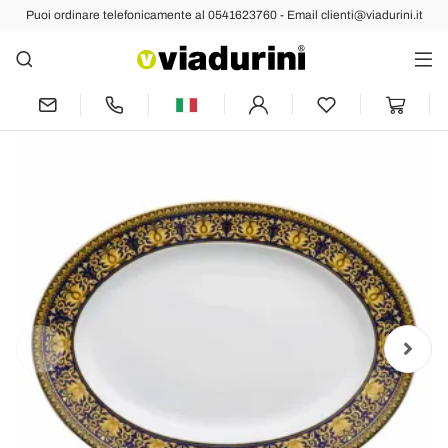
Puoi ordinare telefonicamente al 0541623760 - Email clienti@viadurini.it
Indietro
Prec
Succ
Rosenthal Versace Medusa Blue Piatto
ovale 40cm di design porcellana