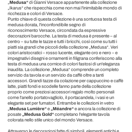
„
Medusa“
di Gianni Versace appartenente alla collezione
„Ikarus“ che rispecchia come non mai l'inimitabile mondo di
ricchezza e colori di Versace.
Punto chiave di questa collezione è una sontuosa testa di
medusa dorata, l'inconfondibile segno di
riconoscimento Versace, circondata da espressive
decorazioni barocche. La testa di medusa è presente – al
centro – su tutte le tazze e tutti i bricchi, così come su tutti i
piatti sia grandi che piccoli della collezione „Medusa“. Veri
colori aristocratici – rosso lucente, elegante oro e nero – e
impegnativi disegni e ornamenti in filigrana conferiscono alla
testa di medusa una cornice di colori fastosi di un'eleganza
inaudita. La collezione „Medusa“ comprende un completo
servizio da tavola e un servizio da caffè oltre a tanti
accessori. Grandi tazze da colazione per cappuccino e caffè
latte, piatti fondi e scodelle fanno parte della collezione
proprio come preziosi accessori regalo molto personali
come l'anello portatovagliolo, il portacandela, i vasi e un
elegante set per fumatori. Entrambe le collezioni in vetro
„
Medusa Lumière“
e
„Méandre“
e ancora la collezione di
posate
„Medusa Gold“
completano l'elegante tavola
colorata nello stile unico del mondo Versace.
Attraverso le decorazioni fatte di simboli, elementi antichi e