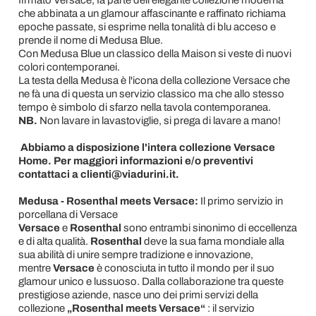
firmato Versace, fà parte dell'elegante collezione moderna
che abbinata a un glamour affascinante e raffinato richiama
epoche passate, si esprime nella tonalità di blu acceso e
prende il nome di Medusa Blue.
Con Medusa Blue un classico della Maison si veste di nuovi
colori contemporanei.
La testa della Medusa è l'icona della collezione Versace che
ne fà una di questa un servizio classico ma che allo stesso
tempo è simbolo di sfarzo nella tavola contemporanea.
NB.
Non lavare in lavastoviglie, si prega di lavare a mano!
Abbiamo a disposizione l'intera collezione Versace
Home. Per maggiori informazioni e/o preventivi
contattaci a clienti@viadurini.it.
Medusa - Rosenthal meets Versace:
Il primo servizio in
porcellana di Versace
Versace
e
Rosenthal
sono entrambi sinonimo di eccellenza
e di alta qualità.
Rosenthal
deve la sua fama mondiale alla
sua abilità di unire sempre tradizione e innovazione,
mentre
Versace
è conosciuta in tutto il mondo per il suo
glamour unico e lussuoso. Dalla collaborazione tra queste
prestigiose aziende, nasce uno dei primi servizi della
collezione
„Rosenthal meets Versace“
: il servizio