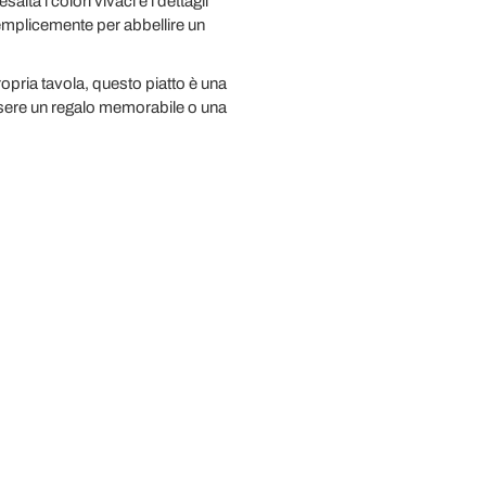
lta i colori vivaci e i dettagli
 semplicemente per abbellire un
ropria tavola, questo piatto è una
essere un regalo memorabile o una