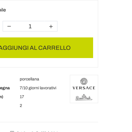
ile
AGGIUNGI AL CARRELLO
porcellana
segna
7/10 giorni lavorativi
m)
17
2