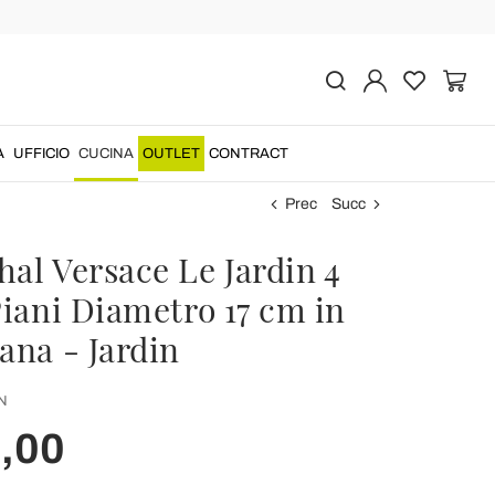
A
UFFICIO
CUCINA
OUTLET
CONTRACT
Prec
Succ
al Versace Le Jardin 4
Piani Diametro 17 cm in
ana - Jardin
N
,00