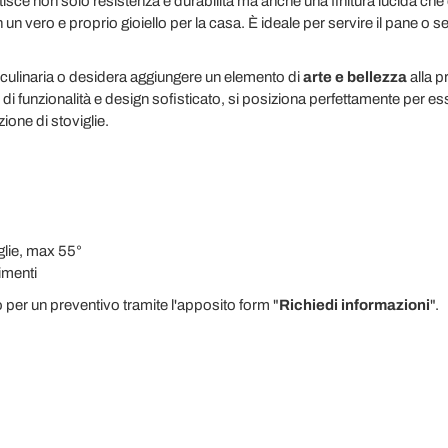
isce non solo resistenza e durabilità ma anche una finitura lucida che esa
 un vero e proprio gioiello per la casa. È ideale per servire il pane o
a culinaria o desidera aggiungere un elemento di
arte e bellezza
alla p
e di funzionalità e design sofisticato, si posiziona perfettamente per 
ione di stoviglie.
glie, max 55°
limenti
o per un preventivo tramite l'apposito form "
Richiedi informazioni
".