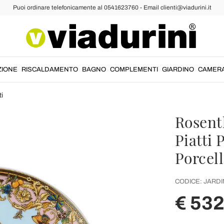
Puoi ordinare telefonicamente al 0541623760 - Email clienti@viadurini.it
ZIONE
RISCALDAMENTO
BAGNO
COMPLEMENTI
GIARDINO
CAMER
ti
Rosenth
Piatti 
Porcell
CODICE:
JARDI
€ 532