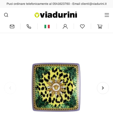
Puoi ordinare telefonicamente al 0541623760 - Email clienti@viadurini.it
Indietro
Prec
Succ
Rosenthal Versace Jungle Animalier 6
Coppette Quadre Piane - Animalier