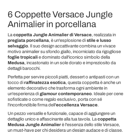
6 Coppette Versace Jungle
Animalier in porcellana
La
coppetta Jungle Animalier di Versace
, realizzata in
pregiata porcellana
, è un'esplosione di
stile e lusso
selvaggio
. Il suo design accattivante combina un vivace
motivo animalier su sfondo giallo, incorniciato da rigogliose
foglie tropicali
e dominato dall'iconico simbolo della
Medusa
, incastonato in un sole dorato e impreziosito da
dettagli barocchi.
Perfetta per servire piccoli piatti, dessert o antipasti con un
tocco di
raffinatezza esotica
, questa coppetta è anche un
elemento decorativo che trasforma ogni ambiente in
un'esperienza di
glamour contemporaneo
. Ideale per cene
sofisticate o come regalo esclusivo, porta con sé
l'inconfondibile firma dell'
eccellenza Versace
.
Un pezzo versatile e funzionale, capace di aggiungere un
dettaglio unico e affascinante alla tua tavola. La
coppetta
Medusa Jungle Animalier
è l'essenza dello stile Versace,
un must-have per chi desidera un design audace e di classe.