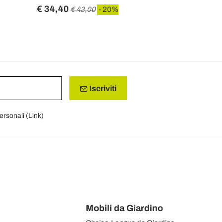
€ 34,40
€ 99,20
€ 43,00
- 20%
€ 
Iscriviti
personali (
Link
)
Mobili da Giardino