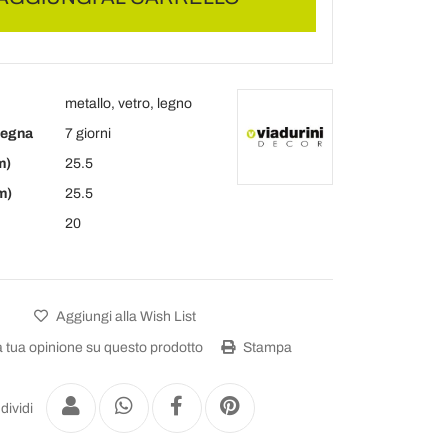
metallo, vetro, legno
segna
7 giorni
m)
25.5
m)
25.5
20
Aggiungi alla Wish List
a tua opinione su questo prodotto
Stampa
dividi