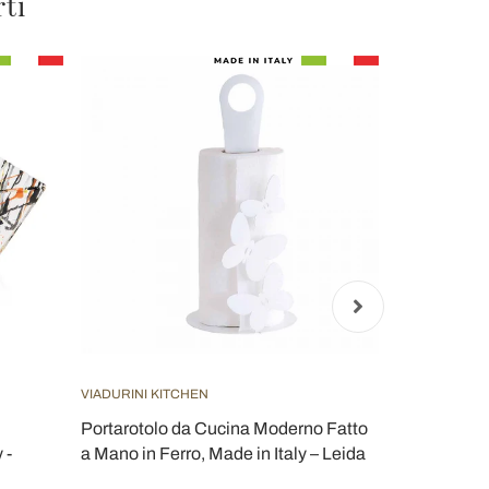
rti
VIADURINI KITCHEN
VIADURINI KI
Portarotolo da Cucina Moderno Fatto
Contenitori
 -
a Mano in Ferro, Made in Italy – Leida
Carrara e Ma
Xino