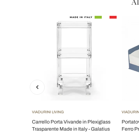
Al
VIADURINI LIVING
VIADURIN
n Marmo di
Carrello Porta Vivande in Plexiglass
Portato
n Italy -
Trasparente Made in Italy - Galatius
Ferro P