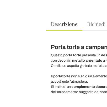
Descrizione
Richiedi
Porta torte a campana
Questo
porta torte
presenta un
des
con decori
in metallo argentato
a 
Con il suo aspetto garbato e di class
Il
portatorte
non è solo un elemento
accogliente l'atmosfera.
Si tratta di un
complemento decora
dell'arredamentto suggerito dal cont