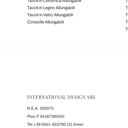
Tavoli in Ceramica Allungabili
T
Tavoli in Legno Allungabili
T
Tavoli in Vetro Allungabili
T
Consolle Allungabili
T
T
INTERNATIONAL DESIGN SRL
R.E.A. 329370
Piva IT 04187360401
Tel.+39 0541-623760 (21 linee)