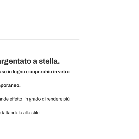
rgentato a stella.
se in legno
e
coperchio in vetro
mporaneo.
ande effetto, in grado di rendere più
adattandolo allo stile