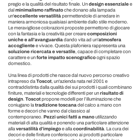
pregio e la qualità del risultato finale. Un
design essenziale
e
dal
minimalismo raffinato
che donano alla lampada
un'
eccellente versatilità
permettendole di arredare in
maniera armoniosa qualsiasi ambiente dallo stile moderno.
Le meravigliose colorazioni proposte permettono di giocare
con la fantasia e la creatività per creare
composizioni
uniche e all'avanguardia
dando vita ad un'
atmosfera
accogliente
e vivace. Questa plafoniera rappresenta una
soluzione ricercata e versatile
, capace di completare con
carattere e un
forte impatto scenografico
ogni spazio
domestico.
Una linea di prodotti che nasce dal nuovo percorso creativo
intrapreso da
Toscot
, un'azienda nata nel 2001 e
contraddistinta dalla qualità dei sui prodotti i quali combinano
finiture, materiali e tecnologie differenti per un
risultato di
design
.
Toscot
propone modelli per l’illuminazione che
coniugano la
tradizione toscana
del calco a mano con
forme e decori che vanno dal classico al
contemporaneo.
Pezzi unici fatti a mano
utilizzando
materiali di alta qualità e ponendo una particolare attenzione
alla
versatilità d’impiego
e alla
coordinabilità
. La cura dei
decori e delle finiture conferiscono ai prodotti particolare