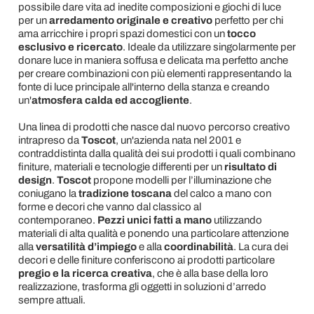
possibile dare vita ad inedite composizioni e giochi di luce
per un
arredamento originale e creativo
perfetto per chi
ama arricchire i propri spazi domestici con un
tocco
esclusivo e ricercato
. Ideale da utilizzare singolarmente per
donare luce in maniera soffusa e delicata ma perfetto anche
per creare combinazioni con più elementi rappresentando la
fonte di luce principale all'interno della stanza e creando
un'
atmosfera calda ed accogliente
.
Una linea di prodotti che nasce dal nuovo percorso creativo
intrapreso da
Toscot
, un'azienda nata nel 2001 e
contraddistinta dalla qualità dei sui prodotti i quali combinano
finiture, materiali e tecnologie differenti per un
risultato di
design
.
Toscot
propone modelli per l’illuminazione che
coniugano la
tradizione toscana
del calco a mano con
forme e decori che vanno dal classico al
contemporaneo.
Pezzi unici fatti a mano
utilizzando
materiali di alta qualità e ponendo una particolare attenzione
alla
versatilità d’impiego
e alla
coordinabilità
. La cura dei
decori e delle finiture conferiscono ai prodotti particolare
pregio e la ricerca creativa
, che è alla base della loro
realizzazione, trasforma gli oggetti in soluzioni d’arredo
sempre attuali.