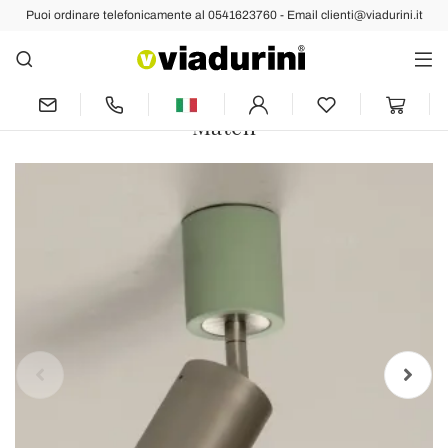
Puoi ordinare telefonicamente al 0541623760 - Email clienti@viadurini.it
Indietro
Prec
Succ
Plafoniera Artigianale in Ceramica e
Metallo Realizzata in Italia - Toscot
Match