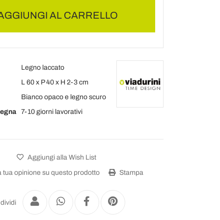
AGGIUNGI AL CARRELLO
Legno laccato
L 60 x P 40 x H 2-3 cm
Bianco opaco e legno scuro
segna
7-10 giorni lavorativi
Aggiungi alla Wish List
a tua opinione su questo prodotto
Stampa
dividi