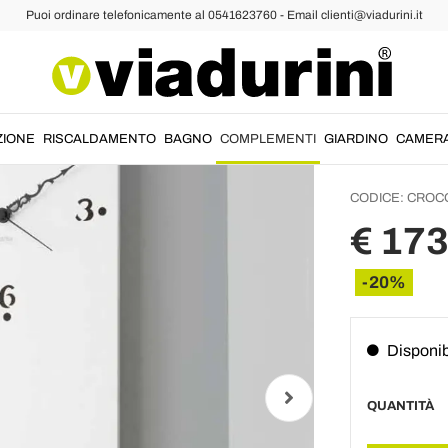
Puoi ordinare telefonicamente al 0541623760 - Email clienti@viadurini.it
ete
Orologi Moderni
Orolog
Rettan
Decora
ZIONE
RISCALDAMENTO
BAGNO
COMPLEMENTI
GIARDINO
CAMER
CODICE:
CROC
€ 173
-20%
Disponib
QUANTITÀ