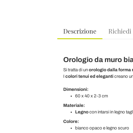
Descrizione
Richiedi
Orologio da muro bia
Si tratta di un
orologio dalla forma 
I
colori tenui ed eleganti
creano u
Dimensioni:
60 x 40 x 2-3 cm
Materiale:
Legno
con intarsi in legno tagl
Colore:
bianco opaco e legno scuro