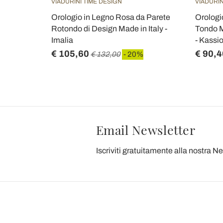
VIADURINI TIME DESIGN
VIADURIN
to a
Orologio in Legno Rosa da Parete
Orologi
Made in Italy
Rotondo di Design Made in Italy -
Tondo 
Imalia
- Kassi
€ 105,60
€ 90,4
€ 132,00
- 20%
Email Newsletter
Iscriviti gratuitamente alla nostra N