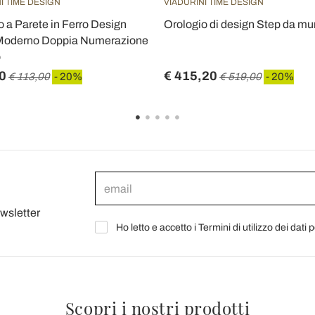
I TIME DESIGN
VIADURINI TIME DESIGN
o a Parete in Ferro Design
Orologio di design Step da mu
Moderno Doppia Numerazione
o
0
€ 415,20
€ 113,00
- 20%
€ 519,00
- 20%
ewsletter
Ho letto e accetto i Termini di utilizzo dei dati 
Scopri i nostri prodotti