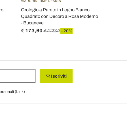
VIADURINI TIME DESIGN
VIADURINI TI
ro
Orologio a Parete in Legno Bianco
Orologio in
Quadrato con Decoro a Rosa Moderno
Pellicole in
- Bucaneve
- More
€ 173,60
€ 222,40
€ 217,00
- 20%
Iscriviti
personali (
Link
)