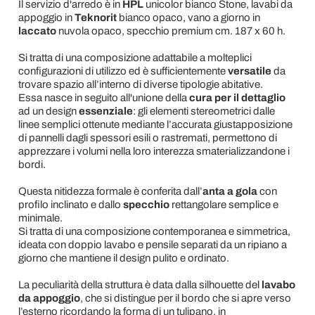
Il servizio d'arredo è in
HPL
unicolor bianco Stone, lavabi da
appoggio in
Teknorit
bianco opaco, vano a giorno in
laccato
nuvola opaco, specchio premium cm. 187 x 60 h.
Si tratta di una composizione adattabile a molteplici
configurazioni di utilizzo ed è sufficientemente
versatile
da
trovare spazio all’interno di diverse tipologie abitative.
Essa nasce in seguito all'unione della
cura per il dettaglio
ad un design
essenziale
: gli elementi stereometrici dalle
linee semplici ottenute mediante l’accurata giustapposizione
di pannelli dagli spessori esili o rastremati, permettono di
apprezzare i volumi nella loro interezza smaterializzandone i
bordi.
Questa nitidezza formale è conferita dall’
anta a gola
con
profilo inclinato e dallo
specchio
rettangolare semplice e
minimale.
Si tratta di una composizione contemporanea e simmetrica,
ideata con doppio lavabo e pensile separati da un ripiano a
giorno che mantiene il design pulito e ordinato.
La peculiarità della struttura è data dalla silhouette del
lavabo
da appoggio
, che si distingue per il bordo che si apre verso
l’esterno ricordando la forma di un tulipano, in