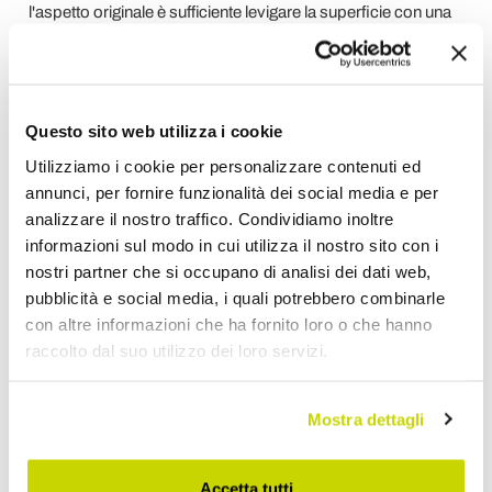
l'aspetto originale è sufficiente levigare la superficie con una
spugna abrasiva, quindi con un panno morbido.
Le
superfici laccate
, richiedono una manutenzione
particolarmente attenta per evitare graffi o strisci.
Per la pulizia sono sufficienti prodotti per vetri o alcool diluito
Questo sito web utilizza i cookie
con acqua, asciugando subito con panni morbidi e non
abrasivi.
Utilizziamo i cookie per personalizzare contenuti ed
annunci, per fornire funzionalità dei social media e per
analizzare il nostro traffico. Condividiamo inoltre
Richiedi Informazioni
informazioni sul modo in cui utilizza il nostro sito con i
nostri partner che si occupano di analisi dei dati web,
Opinione dei clienti
pubblicità e social media, i quali potrebbero combinarle
con altre informazioni che ha fornito loro o che hanno
raccolto dal suo utilizzo dei loro servizi.
Devi accedere per poter scrivere la tua opinione.
Mostra dettagli
Accetta tutti