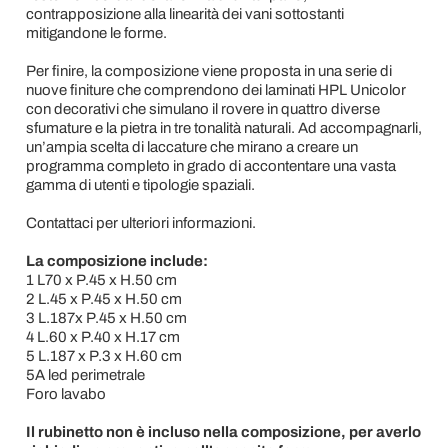
contrapposizione alla linearità dei vani sottostanti
mitigandone le forme.
Per finire, la composizione viene proposta in una serie di
nuove finiture che comprendono dei laminati HPL Unicolor
con decorativi che simulano il rovere in quattro diverse
sfumature e la pietra in tre tonalità naturali. Ad accompagnarli,
un’ampia scelta di laccature che mirano a creare un
programma completo in grado di accontentare una vasta
gamma di utenti e tipologie spaziali.
Contattaci per ulteriori informazioni.
La composizione include:
1 L70 x P.45 x H.50 cm
2 L.45 x P.45 x H.50 cm
3 L.187x P.45 x H.50 cm
4 L.60 x P.40 x H.17 cm
5 L.187 x P.3 x H.60 cm
5A led perimetrale
Foro lavabo
Il rubinetto non è incluso nella composizione, per averlo