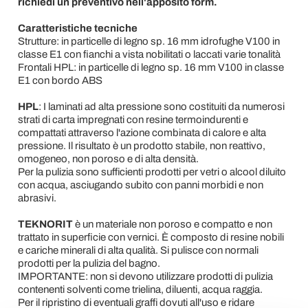
richiedi un preventivo nell'apposito form.
Caratteristiche tecniche
Strutture: in particelle di legno sp. 16 mm idrofughe V100 in
classe E1 con fianchi a vista nobilitati o laccati varie tonalità
Frontali HPL: in particelle di legno sp. 16 mm V100 in classe
E1 con bordo ABS
HPL
: I laminati ad alta pressione sono costituiti da numerosi
strati di carta impregnati con resine termoindurenti e
compattati attraverso l'azione combinata di calore e alta
pressione. Il risultato è un prodotto stabile, non reattivo,
omogeneo, non poroso e di alta densità.
Per la pulizia sono sufficienti prodotti per vetri o alcool diluito
con acqua, asciugando subito con panni morbidi e non
abrasivi.
TEKNORIT
è un materiale non poroso e compatto e non
trattato in superficie con vernici. È composto di resine nobili
e cariche minerali di alta qualità. Si pulisce con normali
prodotti per la pulizia del bagno.
IMPORTANTE: non si devono utilizzare prodotti di pulizia
contenenti solventi come trielina, diluenti, acqua raggia.
Per il ripristino di eventuali graffi dovuti all'uso e ridare