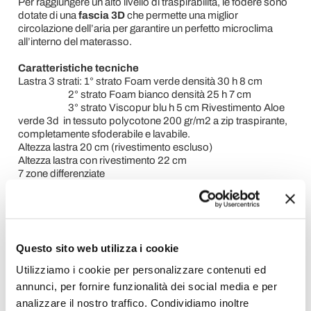
Per raggiungere un alto livello di traspirabilità, le fodere sono
dotate di una
fascia 3D
che permette una miglior
circolazione dell’aria per garantire un perfetto microclima
all’interno del materasso.
Caratteristiche tecniche
Lastra 3 strati: 1° strato Foam verde densità 30 h 8 cm
2° strato Foam bianco densità 25 h 7 cm
3° strato Viscopur blu h 5 cm Rivestimento Aloe
verde 3d in tessuto polycotone 200 gr/m2 a zip traspirante,
completamente sfoderabile e lavabile.
Altezza lastra 20 cm (rivestimento escluso)
Altezza lastra con rivestimento 22 cm
7 zone differenziate
Espanso ad acqua
Senza CFC
Traspirante, indeformabile, anti-acaro, ergonomico,
antidecubito
Peso sopportato
60/110kg a persona.
Questo sito web utilizza i cookie
Utilizziamo i cookie per personalizzare contenuti ed
Scheda Tecnica
annunci, per fornire funzionalità dei social media e per
analizzare il nostro traffico. Condividiamo inoltre