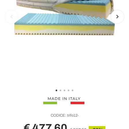
CODICE:
trifo12-
€ 477,60