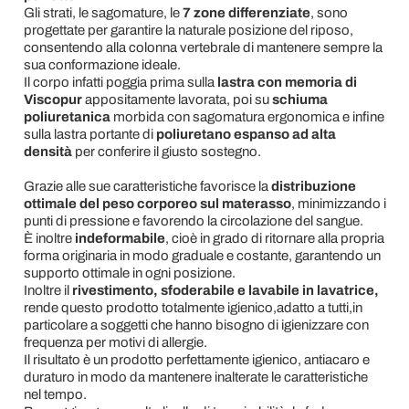
Gli strati, le sagomature, le
7 zone differenziate
, sono
progettate per garantire la naturale posizione del riposo,
consentendo alla colonna vertebrale di mantenere sempre la
sua conformazione ideale.
Il corpo infatti poggia prima sulla
lastra con memoria di
Viscopur
appositamente lavorata, poi su
schiuma
poliuretanica
morbida con sagomatura ergonomica e infine
sulla lastra portante di
poliuretano espanso ad alta
densità
per conferire il giusto sostegno.
Grazie alle sue caratteristiche favorisce la
distribuzione
ottimale del peso corporeo sul materasso
, minimizzando i
punti di pressione e favorendo la circolazione del sangue.
È inoltre
indeformabile
, cioè in grado di ritornare alla propria
forma originaria in modo graduale e costante, garantendo un
supporto ottimale in ogni posizione.
Inoltre il
rivestimento, sfoderabile e lavabile in lavatrice,
rende questo prodotto totalmente igienico,adatto a tutti,in
particolare a soggetti che hanno bisogno di igienizzare con
frequenza per motivi di allergie.
Il risultato è un prodotto perfettamente igienico, antiacaro e
duraturo in modo da mantenere inalterate le caratteristiche
nel tempo.