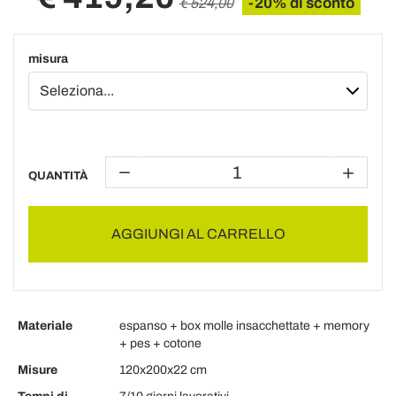
-20% di sconto
€ 524,00
misura
QUANTITÀ
AGGIUNGI AL CARRELLO
Materiale
espanso + box molle insacchettate + memory
+ pes + cotone
Misure
120x200x22 cm