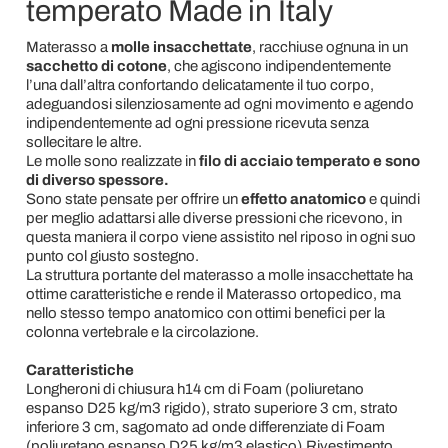
temperato Made in Italy
Materasso a
molle insacchettate
, racchiuse ognuna in un
sacchetto di cotone
, che agiscono indipendentemente
l’una dall’altra confortando delicatamente il tuo corpo,
adeguandosi silenziosamente ad ogni movimento e agendo
indipendentemente ad ogni pressione ricevuta senza
sollecitare le altre.
Le molle sono realizzate in
filo di acciaio temperato e sono
di diverso spessore.
Sono state pensate per offrire un
effetto anatomico
e quindi
per meglio adattarsi alle diverse pressioni che ricevono, in
questa maniera il corpo viene assistito nel riposo in ogni suo
punto col giusto sostegno.
La struttura portante del materasso a molle insacchettate ha
ottime caratteristiche e rende il Materasso ortopedico, ma
nello stesso tempo anatomico con ottimi benefici per la
colonna vertebrale e la circolazione.
Caratteristiche
Longheroni di chiusura h14 cm di Foam (poliuretano
espanso D25 kg/m3 rigido), strato superiore 3 cm, strato
inferiore 3 cm, sagomato ad onde differenziate di Foam
(poliuretano espanso D25 kg/m3 elastico).Rivestimento