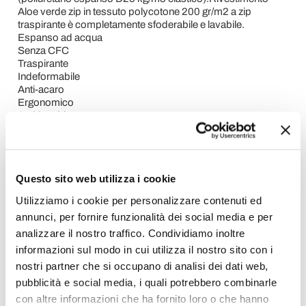
Aloe verde zip in tessuto polycotone 200 gr/m2 a zip
traspirante è completamente sfoderabile e lavabile.
Espanso ad acqua
Senza CFC
Traspirante
Indeformabile
Anti-acaro
Ergonomico
Antidecubito.
Altezza lastra finita: 22 cm, compreso di rivestimento.
Peso supportato
50/100 kg.
Questo sito web utilizza i cookie
Richiedi Informazioni
Utilizziamo i cookie per personalizzare contenuti ed
Opinione dei clienti
annunci, per fornire funzionalità dei social media e per
analizzare il nostro traffico. Condividiamo inoltre
informazioni sul modo in cui utilizza il nostro sito con i
nostri partner che si occupano di analisi dei dati web,
Devi accedere per poter scrivere la tua opinione.
pubblicità e social media, i quali potrebbero combinarle
con altre informazioni che ha fornito loro o che hanno