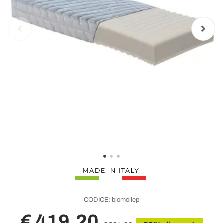
CODICE:
biomollep
€ 419,20