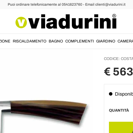
Puoi ordinare telefonicamente al 0541623760 - Email clienti@viadurini.it
Mannar
in Escl
Costan
ZIONE
RISCALDAMENTO
BAGNO
COMPLEMENTI
GIARDINO
CAMER
CODICE:
COSTA
€ 563
Disponib
QUANTITÀ