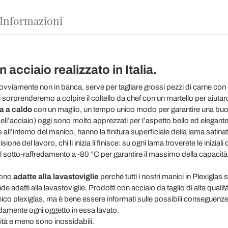
 Informazioni
 acciaio realizzato in Italia.
 ovviamente non in banca, serve per tagliare grossi pezzi di carne co
ci sorprenderemo a colpire il coltello da chef con un martello per aiutarci
ra
a caldo
con un maglio, un tempo unico modo per garantire una buona 
l’acciaio) oggi sono molto apprezzati per l’aspetto bello ed elegante
all’interno del manico, hanno la finitura superficiale della lama satina
one del lavoro, chi li inizia li finisce: su ogni lama troverete le iniziali de
 sotto-raffredamento a -80 °C per garantire il massimo della capacità e
sono
adatte alla lavastoviglie
perché tutti i nostri manici in Plexigla
de adatti alla lavastoviglie. Prodotti con acciaio da taglio di alta qua
nico plexiglas, ma è bene essere informati sulle possibili conseguenze
pidamente ogni oggetto in essa lavato.
alità e meno sono inossidabili.