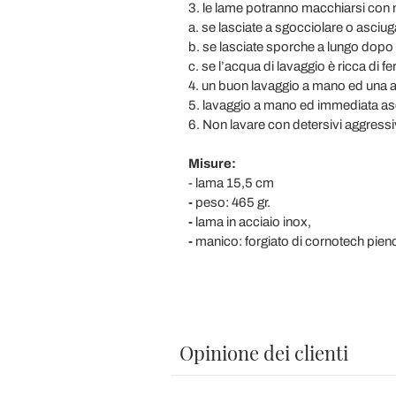
3. le lame potranno macchiarsi con m
a. se lasciate a sgocciolare o asciuga
b. se lasciate sporche a lungo dopo 
c. se l’acqua di lavaggio è ricca di fe
4. un buon lavaggio a mano ed una att
5. lavaggio a mano ed immediata asci
6. Non lavare con detersivi aggressi
Misure:
- lama 15,5 cm
-
peso: 465 gr.
-
lama in acciaio inox,
-
manico: forgiato di cornotech pien
Opinione dei clienti