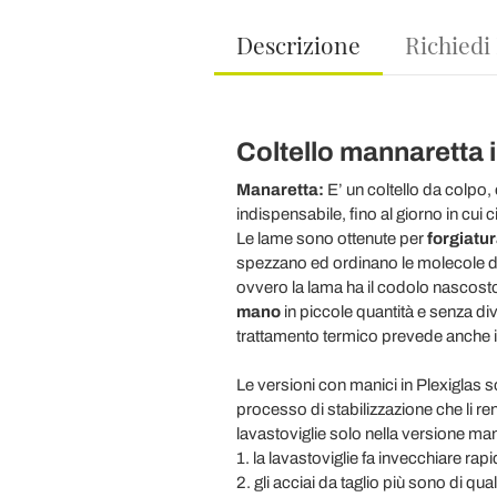
Descrizione
Richiedi
Coltello mannaretta in
Manaretta:
E’ un coltello da colpo,
indispensabile, fino al giorno in cui 
Le lame sono ottenute per
forgiatu
spezzano ed ordinano le molecole del
ovvero la lama ha il codolo nascosto 
mano
in piccole quantità e senza divisi
trattamento termico prevede anche il
Le versioni con manici in Plexiglas 
processo di stabilizzazione che li ren
lavastoviglie solo nella versione ma
1. la lavastoviglie fa invecchiare ra
2. gli acciai da taglio più sono di qu