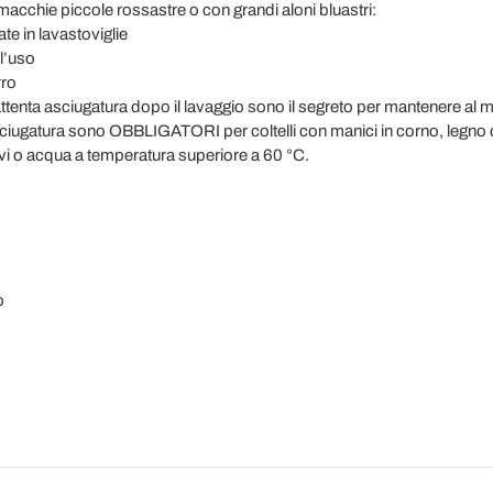
acchie piccole rossastre o con grandi aloni bluastri:
te in lavastoviglie
l’uso
rro
enta asciugatura dopo il lavaggio sono il segreto per mantenere al megl
ugatura sono OBBLIGATORI per coltelli con manici in corno, legno o al
vi o acqua a temperatura superiore a 60 °C.
o