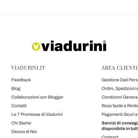
VIADURINI.IT
AREA CLIENTI
Feedback
Gestione Dati Perso
Blog
Ordini, Spedizioni
Collaborazioni con Blogger
Condizioni Generali
Contatti
Reso facile e Rimb
Le 7 Promesse di Viadurini
Pagamenti Sicuri 
Chi Siamo
Servizi di conseg
disponibile in tutt
Dicono di Noi
Contract