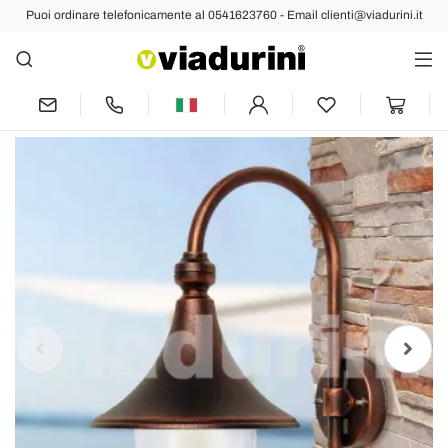
Puoi ordinare telefonicamente al 0541623760 - Email clienti@viadurini.it
Indietro
Prec
Succ
Lanterna a parete per esterno in
alluminio prodotta in Italia, Anusca