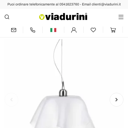
Puoi ordinare telefonicamente al 0541623760 - Email clienti@viadurini.it
Indietro
Prec
Succ
Lampadario design bianco satinato con
drappeggio Dafne made in Italy