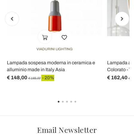
VIADURINI LIGHTING
Lampada sospesa moderna in ceramica e
Lampada a S
alluminio made in Italy Asia
Colorato - Tri
€ 148,00
€ 162,40
- 20%
€ 185,00
€ 2
Email Newsletter