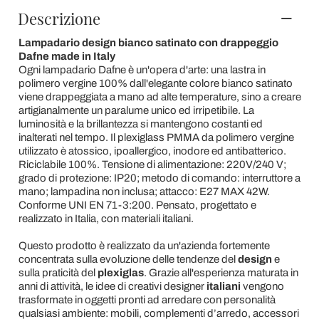
Descrizione
Lampadario design bianco satinato con drappeggio
Dafne made in Italy
Ogni lampadario Dafne è un'opera d'arte: una lastra in
polimero vergine 100% dall'elegante colore bianco satinato
viene drappeggiata a mano ad alte temperature, sino a creare
artigianalmente un paralume unico ed irripetibile. La
luminosità e la brillantezza si mantengono costanti ed
inalterati nel tempo. Il plexiglass PMMA da polimero vergine
utilizzato è atossico, ipoallergico, inodore ed antibatterico.
Riciclabile 100%. Tensione di alimentazione: 220V/240 V;
grado di protezione: IP20; metodo di comando: interruttore a
mano; lampadina non inclusa; attacco: E27 MAX 42W.
Conforme UNI EN 71-3:200. Pensato, progettato e
realizzato in Italia, con materiali italiani.
Questo prodotto è realizzato da un'azienda fortemente
concentrata sulla evoluzione delle tendenze del
design
e
sulla praticità del
plexiglas
. Grazie all'esperienza maturata in
anni di attività, le idee di creativi designer
italiani
vengono
trasformate in oggetti pronti ad arredare con personalità
qualsiasi ambiente: mobili, complementi d’arredo, accessori