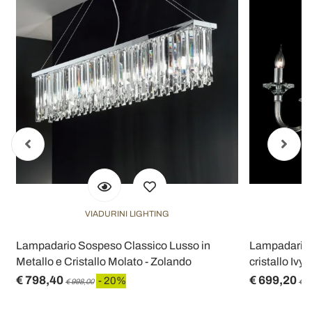
VIADURINI LIGHTING
Lampadario Sospeso Classico Lusso in
Lampadario di
Metallo e Cristallo Molato - Zolando
cristallo Ivy,
€ 798,40
€ 699,20
- 20%
€ 998,00
€ 8