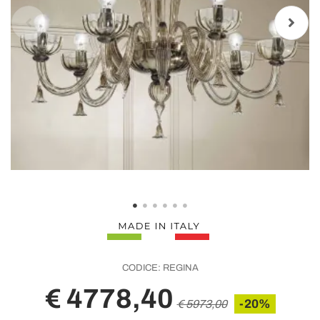
CODICE:
REGINA
€ 4778,40
-20%
€ 5973,00