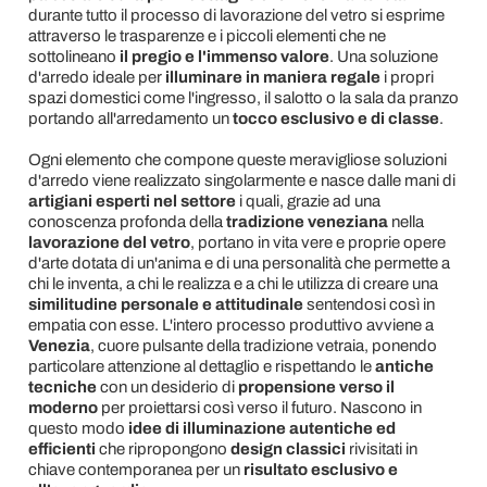
durante tutto il processo di lavorazione del vetro si esprime
attraverso le trasparenze e i piccoli elementi che ne
sottolineano
il pregio e l'immenso valore
. Una soluzione
d'arredo ideale per
illuminare in maniera regale
i propri
spazi domestici come l'ingresso, il salotto o la sala da pranzo
portando all'arredamento un
tocco esclusivo e di classe
.
Ogni elemento che compone queste meravigliose soluzioni
d'arredo viene realizzato singolarmente e nasce dalle mani di
artigiani esperti nel settore
i quali, grazie ad una
conoscenza profonda della
tradizione veneziana
nella
lavorazione del vetro
, portano in vita vere e proprie opere
d'arte dotata di un'anima e di una personalità che permette a
chi le inventa, a chi le realizza e a chi le utilizza di creare una
similitudine personale e attitudinale
sentendosi così in
empatia con esse. L'intero processo produttivo avviene a
Venezia
, cuore pulsante della tradizione vetraia, ponendo
particolare attenzione al dettaglio e rispettando le
antiche
tecniche
con un desiderio di
propensione verso il
moderno
per proiettarsi così verso il futuro. Nascono in
questo modo
idee di illuminazione autentiche ed
efficienti
che ripropongono
design classici
rivisitati in
chiave contemporanea per un
risultato esclusivo e