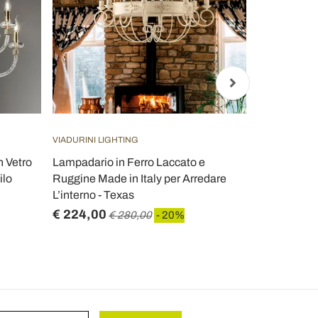
VIADURINI LIGHTING
VIADURINI LI
n Vetro
Lampadario in Ferro Laccato e
Binario in F
ilo
Ruggine Made in Italy per Arredare
in Italy - Sp
L’interno - Texas
€ 224,00
€ 777,60
€ 280,00
- 20%
€