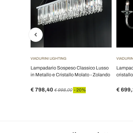
VIADURINI LIGHTING
VIADURIN
 Pyrex Made
Lampadario Sospeso Classico Lusso
Lampadar
in Metallo e Cristallo Molato - Zolando
cristallo
€ 798,40
€ 699
€ 998,00
- 20%