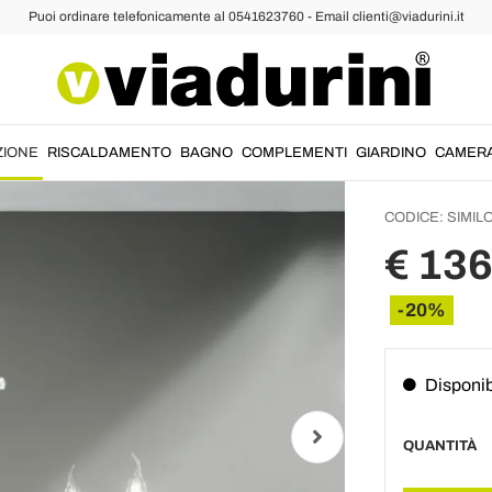
Puoi ordinare telefonicamente al 0541623760 - Email clienti@viadurini.it
Classici
Lampad
Vetro 
Ottanio
ZIONE
RISCALDAMENTO
BAGNO
COMPLEMENTI
GIARDINO
CAMER
CODICE:
SIMIL
€ 13
-20%
Disponib
QUANTITÀ