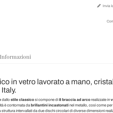
Invia l
Con
 Informazioni
o in vetro lavorato a mano, cristal
Italy.
e
dallo
stile classico
si compone di
8 braccia ad arco
realizzate in
v
mità è contornata da
brillantini incastonati
nel metallo, così come per
truttura intervallati da due dischi circolari di diverse dimensioni realiz