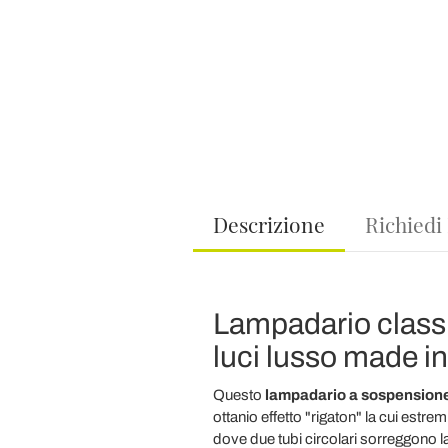
Descrizione
Richiedi
Lampadario classic
luci lusso made in 
Questo
lampadario a sospension
ottanio effetto "rigaton" la cui estre
dove due tubi circolari sorreggono la s