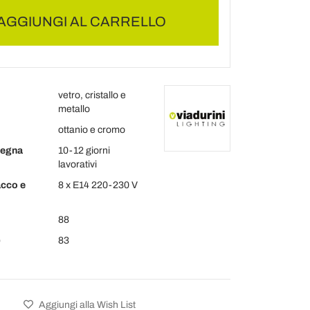
AGGIUNGI AL CARRELLO
vetro, cristallo e
metallo
ottanio e cromo
segna
10-12 giorni
lavorativi
acco e
8 x E14 220-230 V
88
)
83
Aggiungi alla Wish List