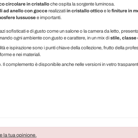
o circolare in cristallo
che ospita la sorgente luminosa.
li ad anello
con gocce
realizzati
in cristallo ottico
e le
finiture in m
osfere lussuose
e importanti.
azi sofisticati e di gusto come un salone o la camera da letto, presen
uminando ogni ambiente con gusto e carattere, in un mix di
stile, classe
tà e ispirazione sono i punti chiave della collezione, frutto della profe
forme e nei materiali.
Il complemento è disponibile anche nelle versioni in vetro trasparent
e la tua opinione.