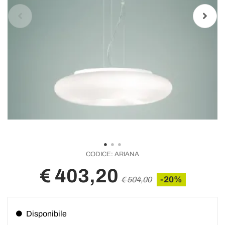
CODICE:
ARIANA
€ 403,20
-20%
€ 504,00
Disponibile