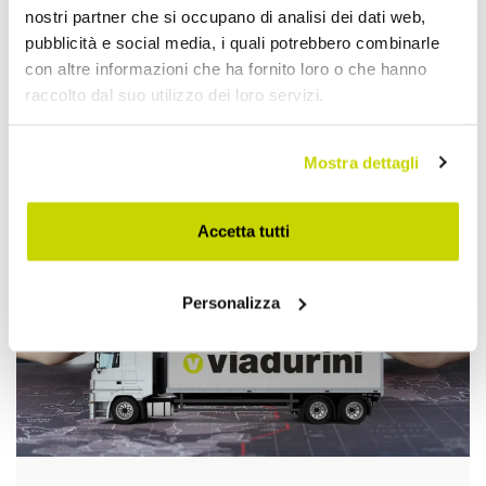
nostri partner che si occupano di analisi dei dati web,
pubblicità e social media, i quali potrebbero combinarle
con altre informazioni che ha fornito loro o che hanno
raccolto dal suo utilizzo dei loro servizi.
Approfittane subito!
Mostra dettagli
Accetta tutti
Personalizza