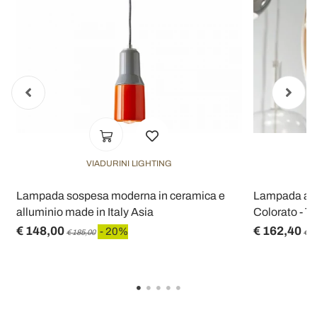
VIADURINI LIGHTING
Lampada sospesa moderna in ceramica e
Lampada a S
alluminio made in Italy Asia
Colorato - Tri
€ 148,00
€ 162,40
- 20%
€ 185,00
€ 2