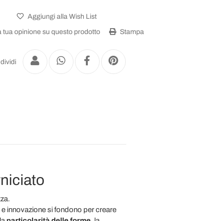
Aggiungi alla Wish List
a tua opinione su questo prodotto
Stampa
dividi
niciato
zza.
e e innovazione si fondono per creare
la
particolarità delle forme
, la