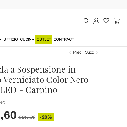
A
UFFICIO
CUCINA
OUTLET
CONTRACT
Prec
Succ
a a Sospensione in
o Verniciato Color Nero
 LED - Carpino
NO
,60
-20%
€ 257,00