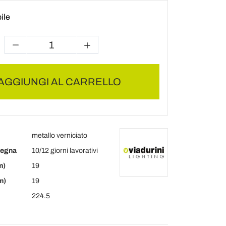
ile
AGGIUNGI AL CARRELLO
metallo verniciato
segna
10/12 giorni lavorativi
m)
19
m)
19
224.5