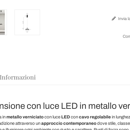
Invia l
Con
 Informazioni
ione con luce LED in metallo ver
a in
metallo verniciato
con luce
LED
con
cavo regolabile
in lunghe
adizione attraverso un
approccio contemporaneo
dove stile, class
 e illuminare ogni ambiente con gusto e carattere. Punti di forza sono 