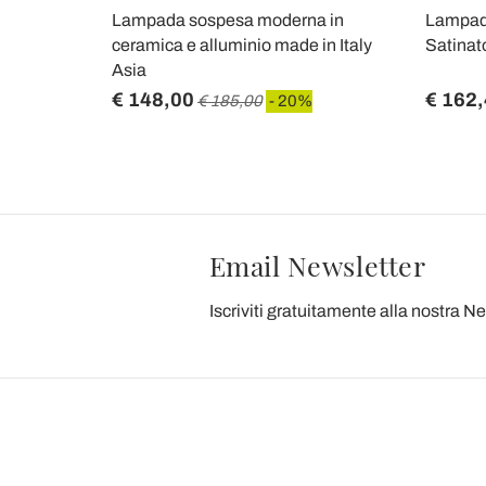
gn in
Lampada sospesa moderna in
Lampada
te Made in
ceramica e alluminio made in Italy
Satinato
Asia
€ 148,00
€ 162
€ 185,00
- 20%
Email Newsletter
Iscriviti gratuitamente alla nostra N