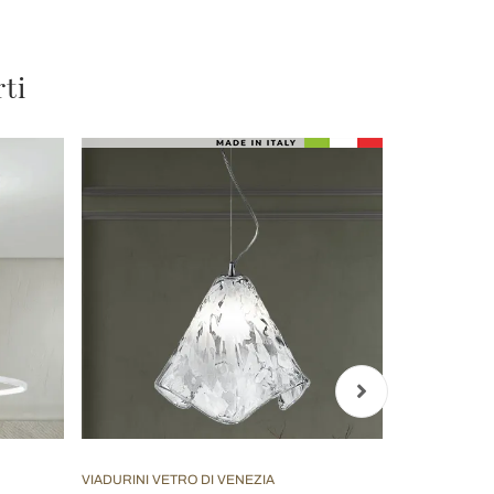
rti
VIADURINI VETRO DI VENEZIA
VIADURINI LI