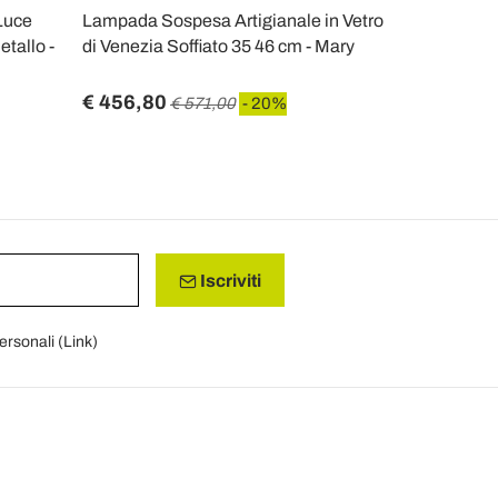
Luce
Lampada Sospesa Artigianale in Vetro
Lampada So
tallo -
di Venezia Soffiato 35 46 cm - Mary
Metallo e V
Italy - Clizia
€ 456,80
€ 122,40
€ 571,00
- 20%
Iscriviti
personali (
Link
)