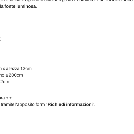
lla fonte luminosa
.
K
cm x altezza 12cm
fino a 200cm
a 2cm
tura oro
tramite l'apposito form "
Richiedi informazioni
".