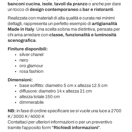
banconi cucina
,
isole
,
tavoli da pranzo
o anche per dare
un tocco di
design contemporaneo
a
bar e ristoranti
.
Realizzata con materiali di alta qualità e curata nei minimi
dettagli, rappresenta un perfetto esempio di
artigianalità
Made in Italy
. Una scelta sobria ma distintiva, pensata per
chi ama arredare con
classe, funzionalità e luminosità
scenografica
.
Finiture disponibili:
silver chanel
nero
oro glamour
rosa fashion
Dimensioni:
base soffitto: diametro 5 cm x altezza 12.5 cm
diffusore: diametro 14 x altezza 21 cm
altezza totale 150 cm
dimmerabile
NB:
in fase di ordine specificare se si vuole una luce a 2700
K / 3000 K / 4000 K
Contattaci per ulteriori informazioni o per un preventivo
tramite l'apposito form "
Richiedi informazioni
".