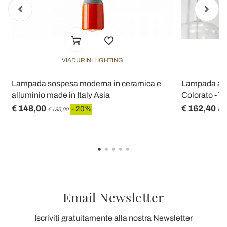
VIADURINI LIGHTING
Lampada sospesa moderna in ceramica e
Lampada a S
alluminio made in Italy Asia
Colorato - Tri
€ 148,00
€ 162,40
- 20%
€ 185,00
€ 2
Email Newsletter
Iscriviti gratuitamente alla nostra Newsletter