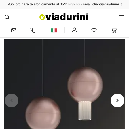
Puoi ordinare telefonicamente al 0541623760 - Email clienti@viadurini.it
Indietro
Prec
Succ
Lampada a Sospensione in Metallo con
Cilindri in Vetro Canneté - Oris