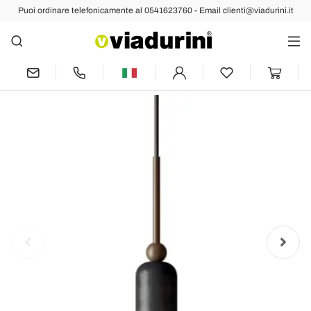
Puoi ordinare telefonicamente al 0541623760 - Email clienti@viadurini.it
Indietro
Prec
Succ
Lampada a Sospensione in Diverse
Finiture Made in Italy - Signora