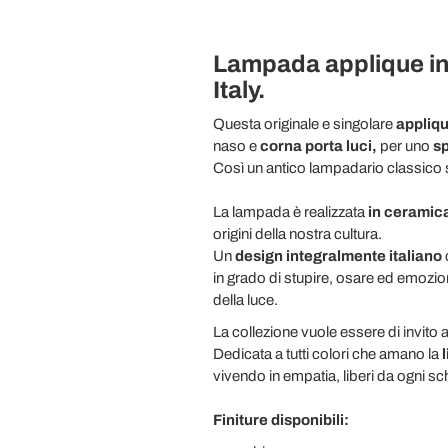
Lampada applique in 
Italy.
Questa originale e singolare
appliq
naso e
corna porta luci,
per uno
sp
Così un antico lampadario classico 
La lampada è realizzata
in ceramic
origini della nostra cultura.
Un
design integralmente italiano
c
in grado di stupire, osare ed emozi
della luce.
La collezione vuole essere di invito al
Dedicata a tutti colori che amano la
l
vivendo in empatia, liberi da ogni 
Finiture disponibili: