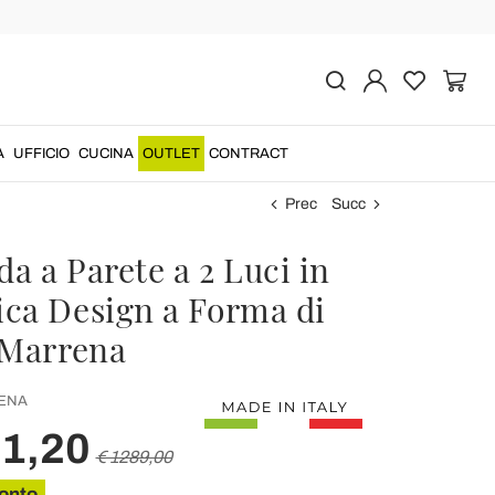
A
UFFICIO
CUCINA
OUTLET
CONTRACT
Prec
Succ
a a Parete a 2 Luci in
ca Design a Forma di
 Marrena
ENA
31,20
€ 1289,00
onto