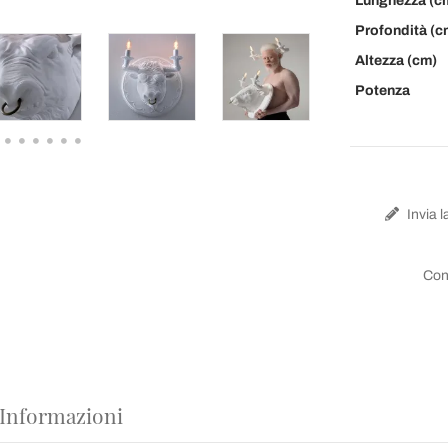
Lunghezza (c
Profondità (c
Altezza (cm)
Potenza
Invia l
Con
 Informazioni