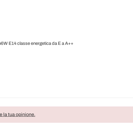
 46W E14 classe energetica da E a A++
e la tua opinione.