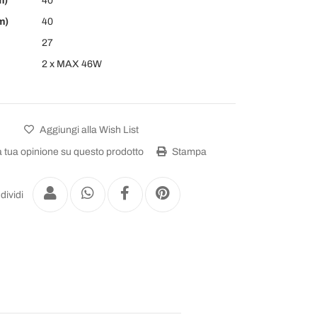
m)
40
m)
40
27
2 x MAX 46W
Aggiungi alla Wish List
a tua opinione su questo prodotto
Stampa
dividi