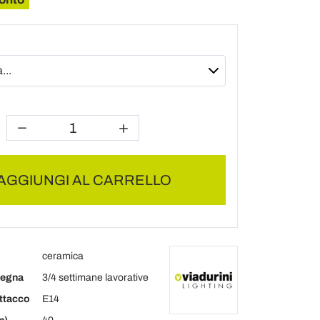
AGGIUNGI AL CARRELLO
ceramica
segna
3/4 settimane lavorative
attacco
E14