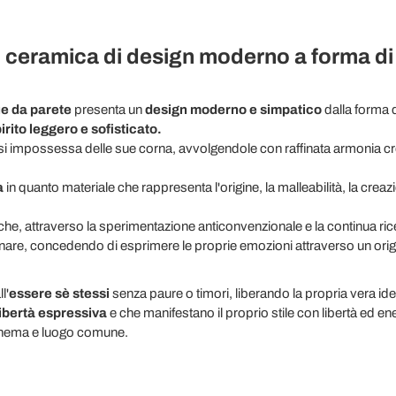
ceramica di design moderno a forma di t
ue da parete
presenta un
design moderno e simpatico
dalla forma 
irito leggero e sofisticato.
si impossessa delle sue corna, avvolgendole con raffinata armonia 
a
in quanto materiale che rappresenta l'origine, la malleabilità, la cre
he, attraverso la sperimentazione anticonvenzionale e la continua ric
onare, concedendo di esprimere le proprie emozioni attraverso un ori
l'
essere sè stessi
senza paure o timori, liberando la propria vera iden
ibertà espressiva
e che manifestano il proprio stile con libertà ed ene
schema e luogo comune.