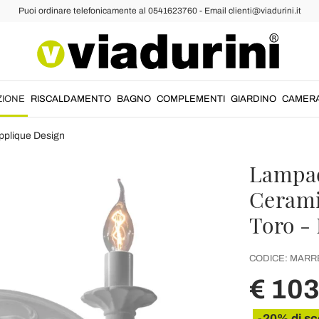
Puoi ordinare telefonicamente al 0541623760 - Email clienti@viadurini.it
ZIONE
RISCALDAMENTO
BAGNO
COMPLEMENTI
GIARDINO
CAMER
pplique Design
Lampad
Cerami
Toro -
CODICE:
MARR
€ 10
-20% di sc