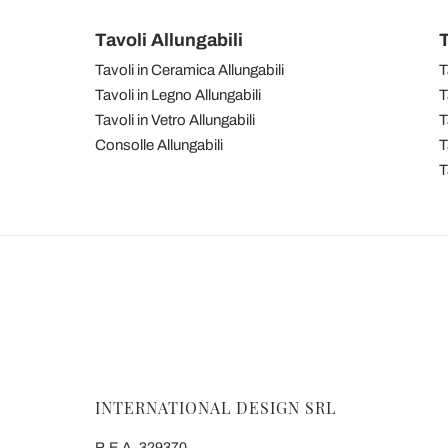
Tavoli Allungabili
T
Tavoli in Ceramica Allungabili
T
Tavoli in Legno Allungabili
T
Tavoli in Vetro Allungabili
T
Consolle Allungabili
T
T
INTERNATIONAL DESIGN SRL
R.E.A. 329370