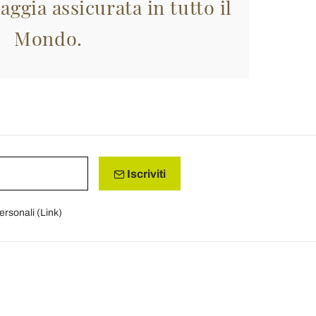
aggia assicurata in tutto il
Mondo.
Iscriviti
personali (
Link
)