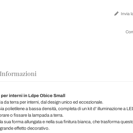
Invia l
Con
 Informazioni
per interni in Ldpe Obice Small
 da terra per interni, dal design unico ed eccezionale.
sia polietilene a bassa densità, completa di un kit d' illuminazione a
corare o fissare la lampada a terra.
lla sua forma allungata e nella sua finitura bianca, che trasforma quest
grande effetto decorativo.