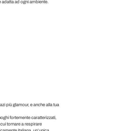
 è adatta ad ogni ambiente.
zi più glamour, e anche alla tua
uoghi fortemente caratterizzati,
 cui tornare a respirare
picamente italiana, un’unica