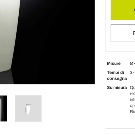
Misure
Ø 
Tempi di
3-
consegna
Su misura
Qu
re
inf
op
Ri