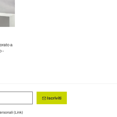
orato a
 -
Iscriviti
personali (
Link
)