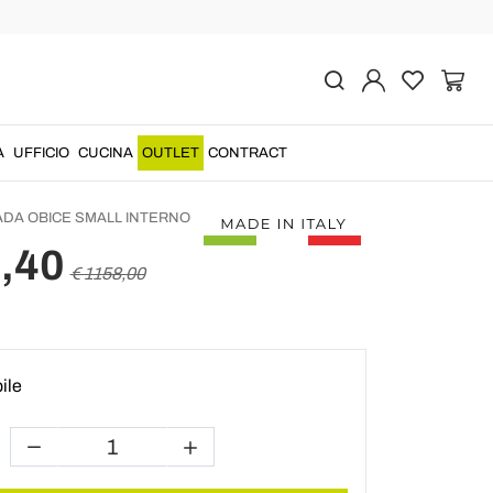
Prec
Succ
a di design da terra a
r interni in Ldpe Obice
A
UFFICIO
CUCINA
OUTLET
CONTRACT
DA OBICE SMALL INTERNO
,40
€ 1158,00
ile