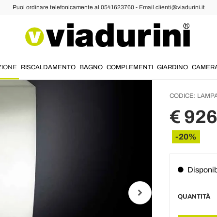
Puoi ordinare telefonicamente al 0541623760 - Email clienti@viadurini.it
pade da Terra Classiche
Lampad
Led pe
Small
ZIONE
RISCALDAMENTO
BAGNO
COMPLEMENTI
GIARDINO
CAMER
CODICE:
LAMPA
€ 926
-20%
Disponib
QUANTITÀ