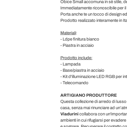
Obice Small accomuna in sè stile, des
Immediatamente riconoscibile per il
Porta anche te un tocco di design ed
Prodotto realizzato interamente in Ita
Materiali
:
- Ldpe finitura bianco
- Piastra in acciaio
Prodotto include:
- Lampada
- Base/piastra in acciaio
- Kit d'illuminazione LED RGB per in
- Telecomando
ARTIGIANO PRODUTTORE
Questa collezione di arredo di lusso 
casa, senza mai rinunciare ad un’a
Viadurini
collabora con un'importa
ambienti in cui rifugiarsi per evadere
e sognare. Recuperare il contatto con 