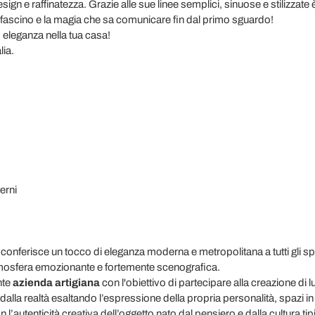
ign e raffinatezza. Grazie alle sue linee semplici, sinuose e stilizzate
 fascino e la magia che sa comunicare fin dal primo sguardo!
 eleganza nella tua casa!
lia.
terni
conferisce un tocco di eleganza moderna e metropolitana a tutti gli spa
tmosfera emozionante e fortemente scenografica.
nte
azienda artigiana
con l'obiettivo di partecipare alla creazione di l
 dalla realtà esaltando l’espressione della propria personalità, spazi in
l’autenticità creativa dell’oggetto nato dal pensiero e dalla cultura ti