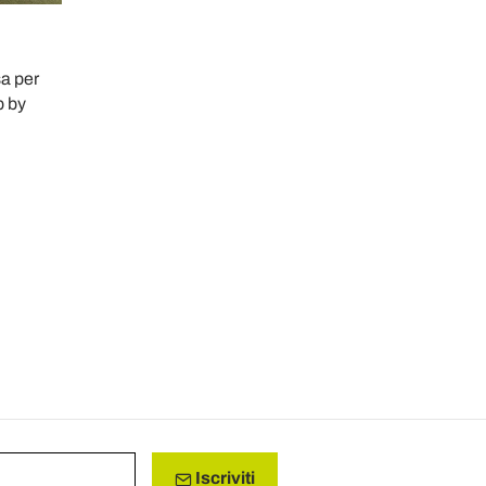
a per
p by
Iscriviti