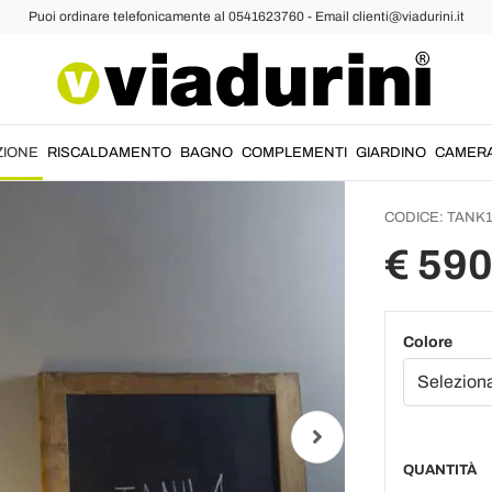
Puoi ordinare telefonicamente al 0541623760 - Email clienti@viadurini.it
mpade da Terra Design
Lampad
modern
es.artd
ZIONE
RISCALDAMENTO
BAGNO
COMPLEMENTI
GIARDINO
CAMER
CODICE:
TANK
€ 590
Colore
QUANTITÀ