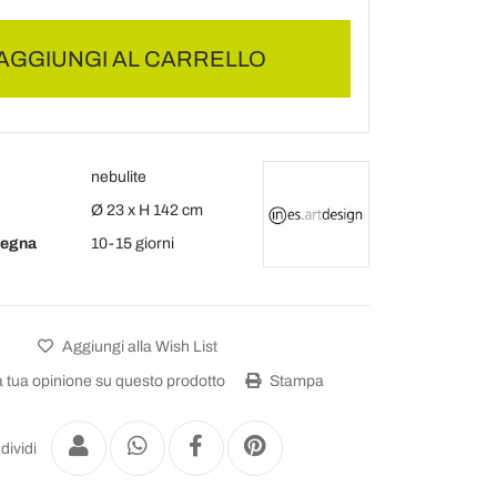
AGGIUNGI AL CARRELLO
nebulite
Ø 23 x H 142 cm
segna
10-15 giorni
Aggiungi alla Wish List
a tua opinione su questo prodotto
Stampa
dividi