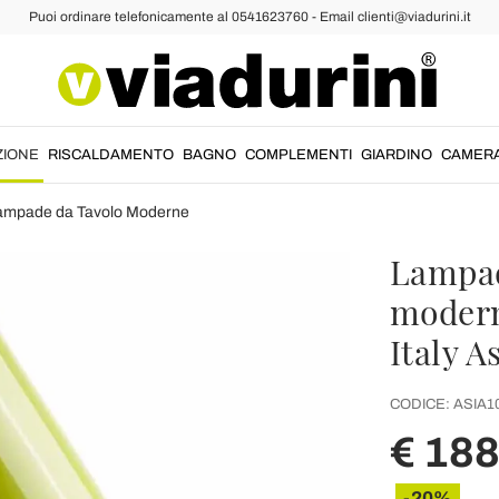
Puoi ordinare telefonicamente al 0541623760 - Email clienti@viadurini.it
ZIONE
RISCALDAMENTO
BAGNO
COMPLEMENTI
GIARDINO
CAMER
ampade da Tavolo Moderne
Lampad
modern
Italy A
CODICE:
ASIA1
€ 188
-20%