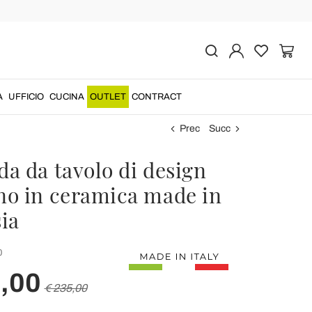
A
UFFICIO
CUCINA
OUTLET
CONTRACT
Prec
Succ
a da tavolo di design
o in ceramica made in
sia
0
,00
€ 235,00