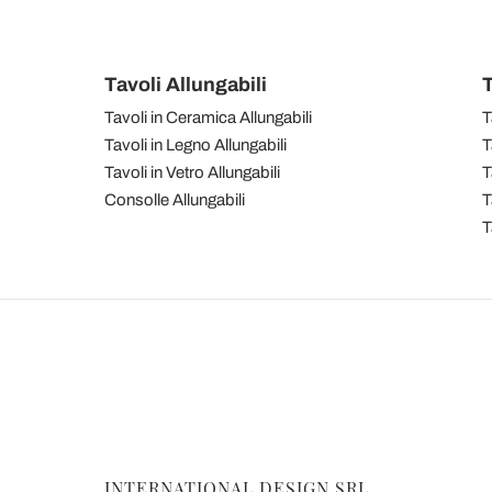
Tavoli Allungabili
T
Tavoli in Ceramica Allungabili
T
Tavoli in Legno Allungabili
T
Tavoli in Vetro Allungabili
T
Consolle Allungabili
T
T
INTERNATIONAL DESIGN SRL