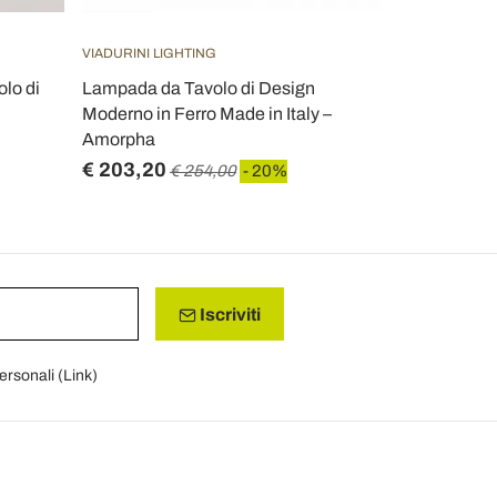
VIADURINI LIGHTING
lo di
Lampada da Tavolo di Design
Moderno in Ferro Made in Italy –
Amorpha
€ 203,20
€ 254,00
- 20%
Iscriviti
personali (
Link
)