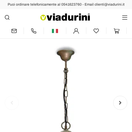
Puoi ordinare telefonicamente al 0541623760 - Email clienti@viadurini.it
Indietro
Prec
Succ
Lampada a Sospensione in Ottone, Vetro
Trasparente e IP44 - Elfico