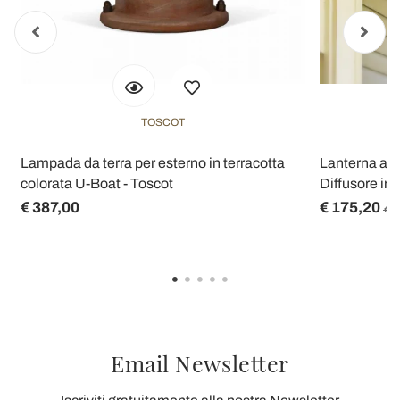
TOSCOT
Lampada da terra per esterno in terracotta
Lanterna a S
colorata U-Boat - Toscot
Diffusore in V
€ 387,00
€ 175,20
€ 2
Email Newsletter