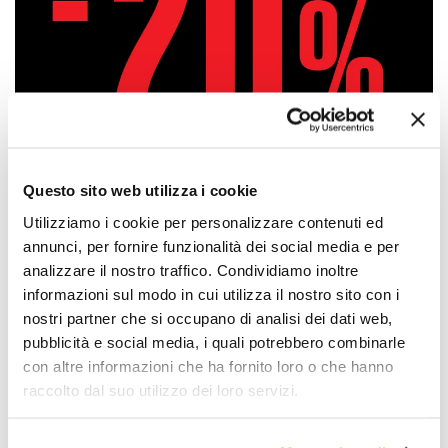
Questo sito web utilizza i cookie
Utilizziamo i cookie per personalizzare contenuti ed
annunci, per fornire funzionalità dei social media e per
analizzare il nostro traffico. Condividiamo inoltre
informazioni sul modo in cui utilizza il nostro sito con i
Approfittane subito!
nostri partner che si occupano di analisi dei dati web,
pubblicità e social media, i quali potrebbero combinarle
con altre informazioni che ha fornito loro o che hanno
raccolto dal suo utilizzo dei loro servizi.