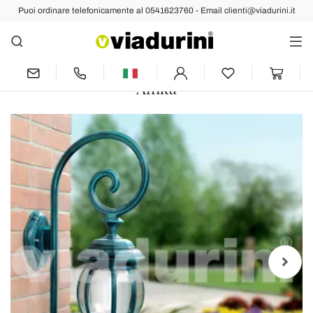
Puoi ordinare telefonicamente al 0541623760 - Email clienti@viadurini.it
Indietro
Prec
Succ
Lampada a muro da esterno in
alluminio pressofuso made in Italy,
Anika