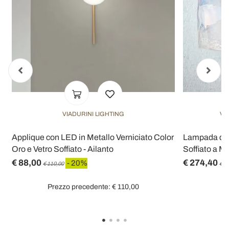
VIADURINI LIGHTING
VI
Applique con LED in Metallo Verniciato Color
Lampada da 
Oro e Vetro Soffiato - Ailanto
Soffiato a M
€ 88,00
€ 274,40
- 20%
€ 110,00
€ 3
Prezzo precedente: € 110,00