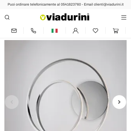
Puoi ordinare telefonicamente al 0541623760 - Email clienti@viadurini.it
Indietro
Prec
Succ
Applique in vetro e ferro Made in Italy
per creare atmosfere eleganti – Hubble