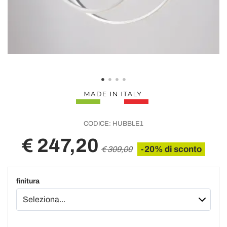
CODICE:
HUBBLE1
€ 247,20
-20% di sconto
€ 309,00
finitura