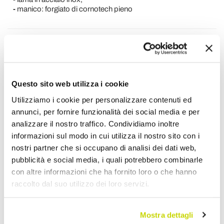
-
manico: forgiato di cornotech pieno
Richiedi Informazioni
Opinione dei clienti
Questo sito web utilizza i cookie
Utilizziamo i cookie per personalizzare contenuti ed
Devi accedere per poter scrivere la tua opinione.
annunci, per fornire funzionalità dei social media e per
analizzare il nostro traffico. Condividiamo inoltre
informazioni sul modo in cui utilizza il nostro sito con i
nostri partner che si occupano di analisi dei dati web,
pubblicità e social media, i quali potrebbero combinarle
con altre informazioni che ha fornito loro o che hanno
Aggiungi alla Wish List
raccolto dal suo utilizzo dei loro servizi.
Invia la tua opinione su questo prodotto
Stampa
Mostra dettagli
Condividi