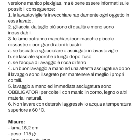
versione manico plexiglas, ma è bene essere informati sulle
possibili conseguenze:
1. la lavastoviglie fa invecchiare rapidamente ogni oggetto in
essa lavato.
2. gli acciai da taglio più sono di qualità e meno sono
inossidabili.
3. le lame potranno macchiarsi con macchie piccole
rossastre o con grandi aloni bluastri:
a. se lasciate a sgocciolare o asciugate in lavastoviglie
b. se lasciate sporche a lungo dopo l’uso
c. se l’acqua di lavaggio è ricca di ferro
4. un buon lavaggio a mano ed una attenta asciugatura dopo
il lavaggio sono il segreto per mantenere al meglio i propri
coltelli.
5. lavaggio a mano ed immediata asciugatura sono
OBBLIGATORI per coltelli con manici in corno, legno o altri
materiali naturali.
6. Non lavare con detersivi aggressivi o acqua a temperatura
superiore a 60 °C.
Misure:
- lama 15,2 cm
-
peso: 115 gr.
-
lama in acciaio inox,