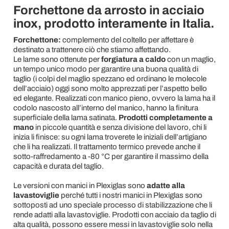
Forchettone da arrosto in acciaio
inox, prodotto interamente in Italia.
Forchettone:
complemento del coltello per affettare è
destinato a trattenere ciò che stiamo affettando.
Le lame sono ottenute per
forgiatura a caldo
con un maglio,
un tempo unico modo per garantire una buona qualità di
taglio (i colpi del maglio spezzano ed ordinano le molecole
dell’acciaio) oggi sono molto apprezzati per l’aspetto bello
ed elegante. Realizzati con manico pieno, ovvero la lama ha il
codolo nascosto all’interno del manico, hanno la finitura
superficiale della lama satinata.
Prodotti completamente a
mano
in piccole quantità e senza divisione del lavoro, chi li
inizia li finisce: su ogni lama troverete le iniziali dell’artigiano
che li ha realizzati. Il trattamento termico prevede anche il
sotto-raffredamento a -80 °C per garantire il massimo della
capacità e durata del taglio.
Le versioni con manici in Plexiglas sono
adatte alla
lavastoviglie
perché tutti i nostri manici in Plexiglas sono
sottoposti ad uno speciale processo di stabilizzazione che li
rende adatti alla lavastoviglie. Prodotti con acciaio da taglio di
alta qualità, possono essere messi in lavastoviglie solo nella