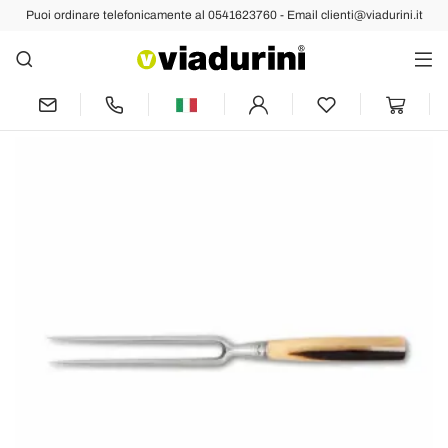
Puoi ordinare telefonicamente al 0541623760 - Email clienti@viadurini.it
Indietro
Prec
Succ
Forchettone da Arrosto in Acciaio Inox,
Berti Esclusiva per Viadurini - Gabo