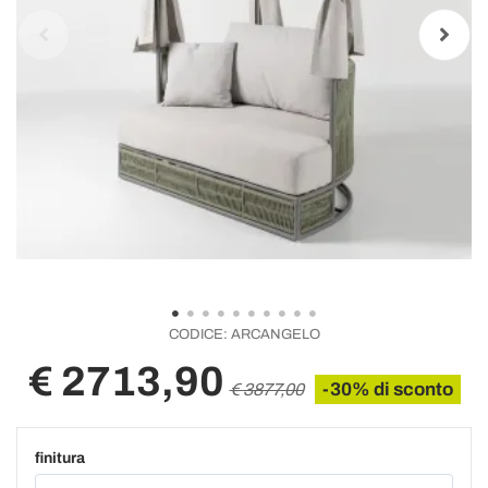
CODICE:
ARCANGELO
€ 2713,90
-30% di sconto
€ 3877,00
finitura