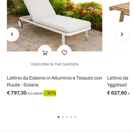
VIADURINI IN THE GARDEN
V
Lettino da Esterno in Alluminio e Tessuto con
Lettino da E
Ruote - Solaria
Yggdrasil
€ 797,30
€ 627,90
- 30%
€ 1.139,00
€ 89