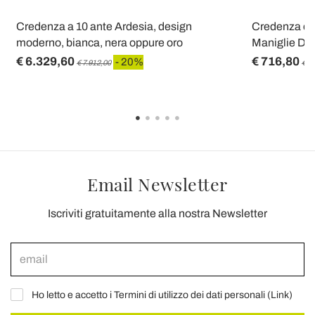
Credenza a 10 ante Ardesia, design
Credenza con
moderno, bianca, nera oppure oro
Maniglie Div
€ 6.329,60
€ 716,80
- 20%
€ 7.912,00
€ 8
Email Newsletter
Iscriviti gratuitamente alla nostra Newsletter
Ho letto e accetto i Termini di utilizzo dei dati personali (
Link
)