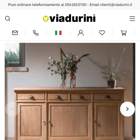
Puoi ordinare telefonicamente al 0541623760 - Email clienti@viadurini.it
Indietro
Prec
Succ
Credenza in Teak Massello con 3 Ante e
4 Cassetti - Judo