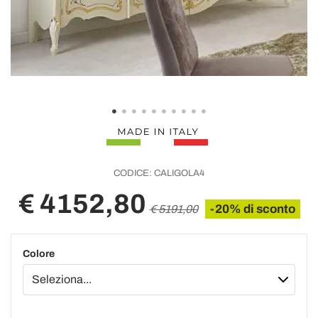
CODICE:
CALIGOLA4
€ 4152,80
-20% di sconto
€ 5191,00
Colore