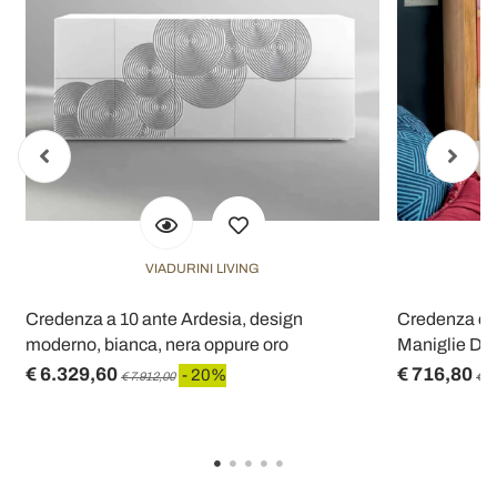
VIADURINI LIVING
o
Credenza a 10 ante Ardesia, design
Credenza con
moderno, bianca, nera oppure oro
Maniglie Div
€ 6.329,60
€ 716,80
- 20%
€ 7.912,00
€ 8