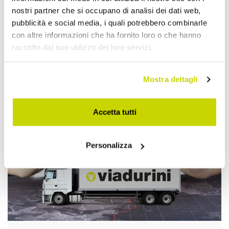
nostri partner che si occupano di analisi dei dati web,
pubblicità e social media, i quali potrebbero combinarle
con altre informazioni che ha fornito loro o che hanno
raccolto dal suo utilizzo dei loro servizi.
Approfittane subito!
Mostra dettagli
Accetta tutti
Personalizza