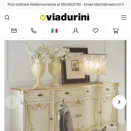
Puoi ordinare telefonicamente al 0541623760 - Email clienti@viadurini.it
Indietro
Prec
Succ
Credenza Soggiorno di Lusso in Legno
Classica Made in Italy - Caligola