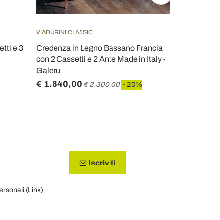
VIADURINI CLASSIC
VIADURINI CL
tti e 3
Credenza in Legno Bassano Francia
Credenza Cl
con 2 Cassetti e 2 Ante Made in Italy -
Legno di Noc
Galeru
€ 1.840,00
€ 2.698,4
€ 2.300,00
- 20%
Iscriviti
personali (
Link
)