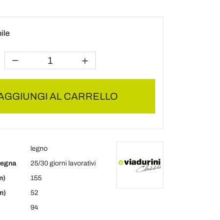
ile
AGGIUNGI AL CARRELLO
legno
segna
25/30 giorni lavorativi
m)
155
m)
52
94