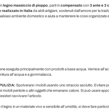
in
legno massiccio di pioppo
, parti in
compensato
con
3 ante e 3 
ealizzato in Italia
da abili artigiani, sostenuti dall'amore per la tradi
ualsiasi ambiente domestico e aiuta a mantenere le cose organizzate e
iene eseguita principalmente con prodotti a base acqua. Vernice all’a
Finitura all’acqua e a gommalacca.
PULIZIA:
Spolverare i mobili usando uno straccio asciutto. Evitare pr
ei mobili pentole o altri oggetti che emanano calore. Si può usare appo
esideri ravvivare l’articolo.
 legno è un materiale vivo e sensibile all’umidità, si deve fare particol