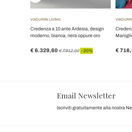
VIADURINI LIVING
VIADURIN
giorno in
Credenza a 10 ante Ardesia, design
Credenz
y - Helisa
moderno, bianca, nera oppure oro
Maniglie
€ 6.329,60
€ 716
 20%
€ 7.912,00
- 20%
Email Newsletter
Iscriviti gratuitamente alla nostra N