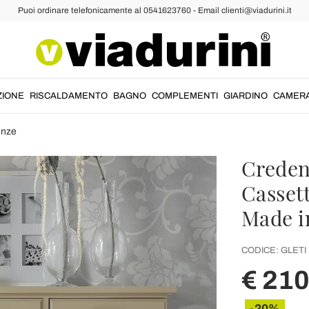
Puoi ordinare telefonicamente al 0541623760 - Email clienti@viadurini.it
ZIONE
RISCALDAMENTO
BAGNO
COMPLEMENTI
GIARDINO
CAMER
enze
Creden
Cassett
Made in
CODICE:
GLETI
€ 21
-20%