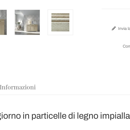
Invia l
Con
 Informazioni
rno in particelle di legno impiall