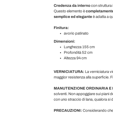
Credenza da interno
con struttura 
Questo elemento è
completamente r
semplice ed elegante
è adatta a q
Finitura:
avorio patinato
Dimensioni:
Lunghezza 155 cm
Profondità 52 cm
Altezza 94 cm
VERNICIATURA:
La verniciatura v
maggior resistenza alla superficie. 
MANUTENZIONE ORDINARIA E 
solventi. Non appoggiare sui piani d
con uno straccio di lana, qualora si d
PRECAUZIONI:
Considerando che il