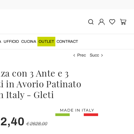
A
UFFICIO
CUCINA
OUTLET
CONTRACT
Prec
Succ
za con 3 Ante e 3
i in Avorio Patinato
 Italy - Gleti
02,40
€ 2628,00