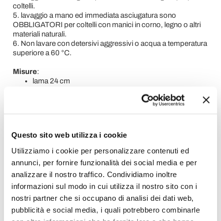
coltelli.
5. lavaggio a mano ed immediata asciugatura sono
OBBLIGATORI per coltelli con manici in corno, legno o altri
materiali naturali.
6. Non lavare con detersivi aggressivi o acqua a temperatura
superiore a 60 °C.
Misure
:
lama 24 cm
peso: 172 gr.
lama in acciaio inox,
manico: plexiglass rosso rivettato.
Questo sito web utilizza i cookie
Richiedi Informazioni
Utilizziamo i cookie per personalizzare contenuti ed
annunci, per fornire funzionalità dei social media e per
Opinione dei clienti
analizzare il nostro traffico. Condividiamo inoltre
informazioni sul modo in cui utilizza il nostro sito con i
nostri partner che si occupano di analisi dei dati web,
pubblicità e social media, i quali potrebbero combinarle
Devi accedere per poter scrivere la tua opinione.