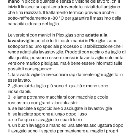
mano
in piccole quantità e senza divisione del lavoro, chi li
inizia li finisce: su ogni lama troverete le iniziali dell’artigiano
che li ha realizzati. Il trattamento termico prevede anche il
sotto-raffredamento a -80 °C per garantire il massimo della
capacità e durata del taglio.
Le versioni con manici in Plexiglas sono
adatte alla
lavastoviglie
perché tutti i nostri manici in Plexiglas sono
sottoposti ad uno speciale processo di stabilizzazione che li
rende adatti alla lavastoviglie. Prodotti con acciaio da taglio di
alta qualità, possono essere messi in lavastoviglie solo nella
versione manico plexiglas, ma è bene essere informati sulle
possibili conseguenze:
1. la lavastoviglie fa invecchiare rapidamente ogni oggetto in
essa lavato.
2. gli acciai da taglio più sono di qualità e meno sono
inossidabili.
3. le lame potranno macchiarsi con macchie piccole
rossastre o con grandi aloni bluastri:
a. se lasciate a sgocciolare o asciugate in lavastoviglie
b. se lasciate sporche a lungo dopo l’uso
c. se l’acqua di lavaggio è ricca di ferro
4. un buon lavaggio a mano ed una attenta asciugatura dopo
il lavaggio sono il segreto per mantenere al meglio i propri