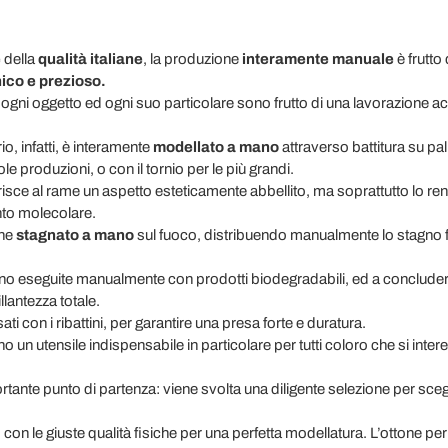
e
della
qualità italiane
, la produzione
interamente manuale
è frutto 
ico e prezioso.
a, ogni oggetto ed ogni suo particolare sono frutto di una lavorazione 
io, infatti, è interamente
modellato a mano
attraverso
battitura su pal
le produzioni, o con il tornio per le più grandi.
risce al rame un aspetto esteticamente abbellito, ma soprattutto lo 
ento molecolare.
ne
stagnato a mano
sul fuoco, distribuendo manualmente lo stagno fu
engono eseguite manualmente con prodotti biodegradabili, ed a conclude
llantezza totale.
i con i ribattini, per garantire una presa forte e duratura.
o un utensile indispensabile in particolare per tutti coloro che si inter
portante punto di partenza: viene svolta una diligente selezione per sce
 con le giuste qualità fisiche per una perfetta modellatura. L’ottone per 