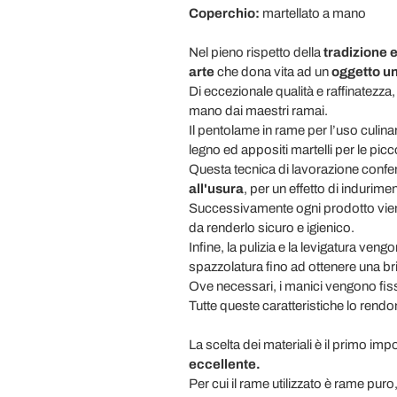
Coperchio:
martellato a mano
Nel pieno rispetto della
tradizione 
arte
che dona vita ad un
oggetto un
Di eccezionale qualità e raffinatezz
mano dai maestri ramai.
Il pentolame in rame per l’uso culinar
legno ed appositi martelli per le picco
Questa tecnica di lavorazione confe
all'usura
, per un effetto di indurim
Successivamente ogni prodotto vie
da renderlo sicuro e igienico.
Infine, la pulizia e la levigatura v
spazzolatura fino ad ottenere una bri
Ove necessari, i manici vengono fissat
Tutte queste caratteristiche lo rendon
La scelta dei materiali è il primo im
eccellente.
Per cui il rame utilizzato è rame puro,