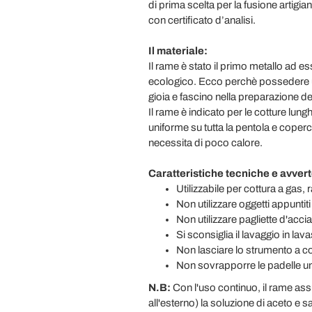
di prima scelta per la fusione artigi
con certificato d’analisi.
Il materiale:
Il rame è stato il primo metallo ad es
ecologico. Ecco perchè possedere un
gioia e fascino nella preparazione dei
Il rame è indicato per le cotture lung
uniforme su tutta la pentola e coperc
necessita di poco calore.
Caratteristiche tecniche e avver
Utilizzabile per cottura a gas,
Non utilizzare oggetti appuntiti
Non utilizzare pagliette d'acciai
Si sconsiglia il lavaggio in la
Non lasciare lo strumento a co
Non sovrapporre le padelle una
N.B:
Con l'uso continuo, il rame ass
all'esterno) la soluzione di aceto e sa