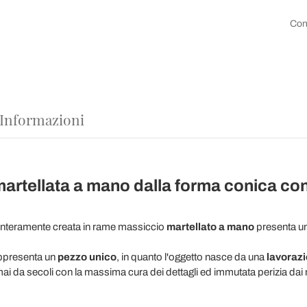
Con
 Informazioni
artellata a mano dalla forma conica co
interamente creata in rame massiccio
martellato a mano
presenta un
ppresenta un
pezzo unico
, in quanto l'oggetto nasce da una
lavorazi
rmai da secoli con la massima cura dei dettagli ed immutata perizia dai