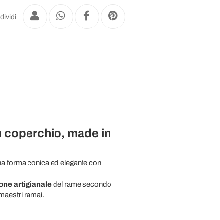
dividi
n coperchio, made in
a forma conica ed elegante con
one artigianale
del rame secondo
 maestri ramai.