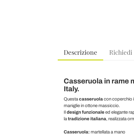
Descrizione
Richiedi
Casseruola in rame m
Italy.
Questa
casseruola
con coperchio 
maniglie in ottone massiccio.
Il
design funzionale
ed elegante ra
la
tradizione italiana
, realizzata o
Casseruola:
martellata a mano