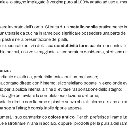
anale e lo stagno impiegato è vergine puro al 100% adatto ad uso alimen
sere lavorato dall’uomo. Si tratta di un
metallo nobile
praticamente indi
 utensile da cucina in rame può significare possedere una parte dell
 pasti e nella presentazione dei piatti.
he e accurate per via della sua
conduttività termica
che consente al c
hio per cui, una volta raggiunta la temperatura desiderata, si ottiene u
tenze:
 radiante o elettrica, preferibilmente con fiamme basse;
 a contatto diretto con l' interno, si consigliano posate in legno onde evi
o per la pulizia interna, al fine di evitare l'asportazione dello stagno;
vastoviglie per evitare la completa ossidazione del rame;
ntatto diretto con fiamme o piastre senza che all’interno ci siano alim
 sopra l’altra; è consigliabile riporle appese.
umerà il suo caratteristico
colore antico
. Per chi preferisce il rame l
le e strofinare in lana in acciaio, oppure i prodotti per la pulizia del ram