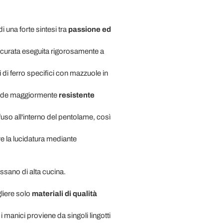
di una forte sintesi tra
passione ed
accurata eseguita rigorosamente a
i di ferro specifici con mazzuole in
rende maggiormente
resistente
so all'interno del pentolame, così
re la lucidatura mediante
essano di alta cucina.
gliere solo
materiali di qualità
i manici proviene da singoli lingotti