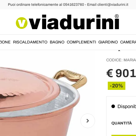
Puoi ordinare telefonicamente al 0541623760 - Email clienti@viadurini.it
Casser
Conica
Coperc
ZIONE
RISCALDAMENTO
BAGNO
COMPLEMENTI
GIARDINO
CAMER
CODICE:
MARIA
€ 901
-20%
Disponib
QUANTITÀ