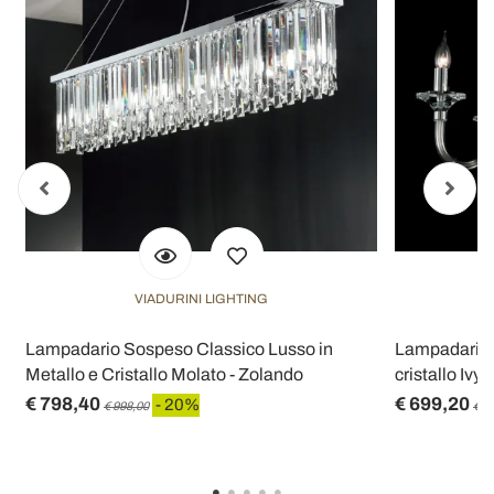
VIADURINI LIGHTING
Lampadario Sospeso Classico Lusso in
Lampadario di
Metallo e Cristallo Molato - Zolando
cristallo Ivy,
€ 798,40
€ 699,20
- 20%
€ 998,00
€ 8