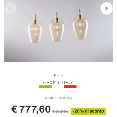
CODICE:
SPARTA1
€ 777,60
-20% di sconto
€ 972,00