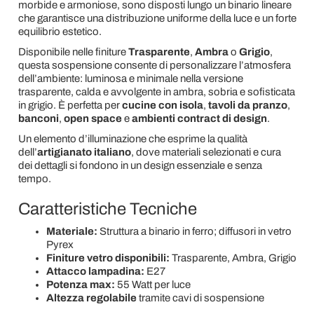
morbide e armoniose, sono disposti lungo un binario lineare
che garantisce una distribuzione uniforme della luce e un forte
equilibrio estetico.
Disponibile nelle finiture
Trasparente
,
Ambra
o
Grigio
,
questa sospensione consente di personalizzare l’atmosfera
dell’ambiente: luminosa e minimale nella versione
trasparente, calda e avvolgente in ambra, sobria e sofisticata
in grigio. È perfetta per
cucine con isola
,
tavoli da pranzo
,
banconi
,
open space
e
ambienti contract di design
.
Un elemento d’illuminazione che esprime la qualità
dell’
artigianato italiano
, dove materiali selezionati e cura
dei dettagli si fondono in un design essenziale e senza
tempo.
Caratteristiche Tecniche
Materiale:
Struttura a binario in ferro; diffusori in vetro
Pyrex
Finiture vetro disponibili:
Trasparente, Ambra, Grigio
Attacco lampadina:
E27
Potenza max:
55 Watt per luce
Altezza regolabile
tramite cavi di sospensione