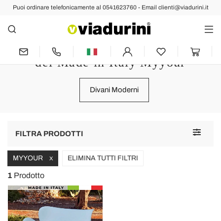
Puoi ordinare telefonicamente al 0541623760 - Email clienti@viadurini.it
SOGGIORNO
Divani di Design per Arredare il
Soggiorno con lo Stile Raffinato
del Made in Italy Myyour
Divani Moderni
Toggle
FILTRA PRODOTTI
navigat
MYYOUR
ELIMINA TUTTI FILTRI
X
1
Prodotto