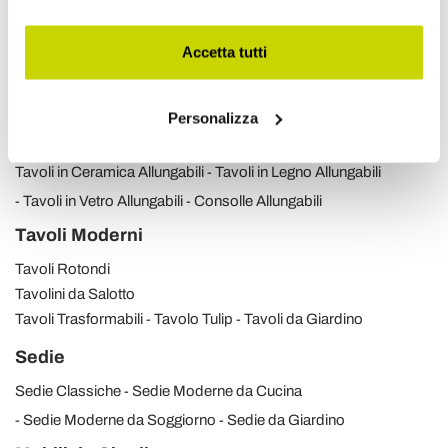
Accetta tutti
Scopri i nostri prodotti
Personalizza
Tavoli Allungabili
Tavoli in Ceramica Allungabili
Tavoli in Legno Allungabili
Tavoli in Vetro Allungabili
Consolle Allungabili
Tavoli Moderni
Tavoli Rotondi
Tavolini da Salotto
Tavoli Trasformabili
Tavolo Tulip
Tavoli da Giardino
Sedie
Sedie Classiche
Sedie Moderne da Cucina
Sedie Moderne da Soggiorno
Sedie da Giardino