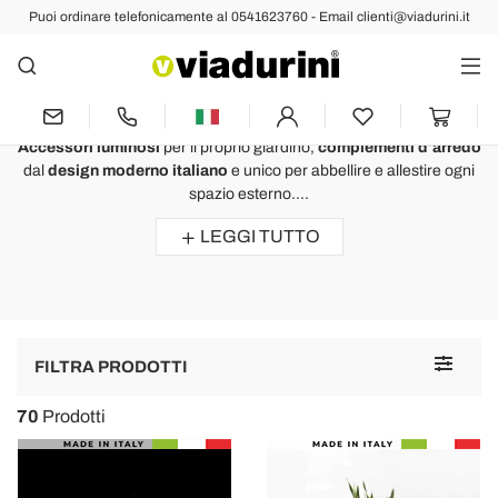
Puoi ordinare telefonicamente al 0541623760 - Email clienti@viadurini.it
GIARDINO
Idee per Giardino e Accessori da
Giardino di Design Italiano
Accessori luminosi
per il proprio giardino,
complementi d'arredo
dal
design moderno italiano
e unico per abbellire e allestire ogni
spazio esterno....
LEGGI TUTTO
Toggle
FILTRA PRODOTTI
navigat
70
Prodotti