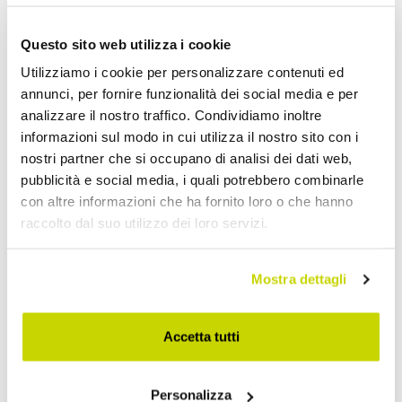
Questo sito web utilizza i cookie
Utilizziamo i cookie per personalizzare contenuti ed
SLIDE
SLIDE
annunci, per fornire funzionalità dei social media e per
analizzare il nostro traffico. Condividiamo inoltre
Bancone bar luminoso da
Bancone luminoso
informazioni sul modo in cui utilizza il nostro sito con i
giardino design moderno
angolare da esterno Slide
nostri partner che si occupano di analisi dei dati web,
Slide Break Line
Break Corner,made in Italy
pubblicità e social media, i quali potrebbero combinarle
€ 2.221,00
€ 1.850,00
con altre informazioni che ha fornito loro o che hanno
raccolto dal suo utilizzo dei loro servizi.
Mostra dettagli
Accetta tutti
Personalizza