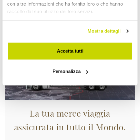
con altre informazioni che ha fornito loro o che hanno
Approfittane subito!
raccolto dal suo utilizzo dei loro servizi.
Mostra dettagli
Accetta tutti
Personalizza
La tua merce viaggia
assicurata in tutto il Mondo.