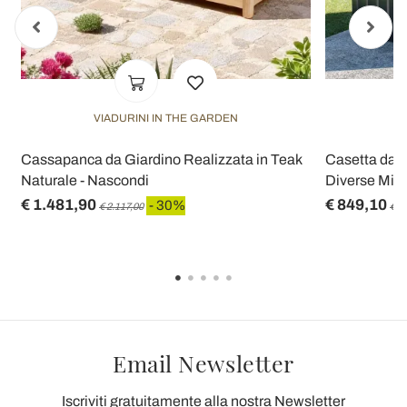
VIADURINI IN THE GARDEN
V
Cassapanca da Giardino Realizzata in Teak
Casetta da G
Naturale - Nascondi
Diverse Misu
€ 1.481,90
€ 849,10
- 30%
€ 2.117,00
€ 1
Email Newsletter
Iscriviti gratuitamente alla nostra Newsletter