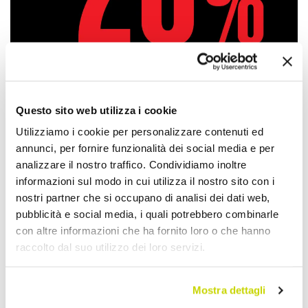
Questo sito web utilizza i cookie
Utilizziamo i cookie per personalizzare contenuti ed
annunci, per fornire funzionalità dei social media e per
Approfittane subito!
analizzare il nostro traffico. Condividiamo inoltre
informazioni sul modo in cui utilizza il nostro sito con i
nostri partner che si occupano di analisi dei dati web,
pubblicità e social media, i quali potrebbero combinarle
con altre informazioni che ha fornito loro o che hanno
raccolto dal suo utilizzo dei loro servizi.
Mostra dettagli