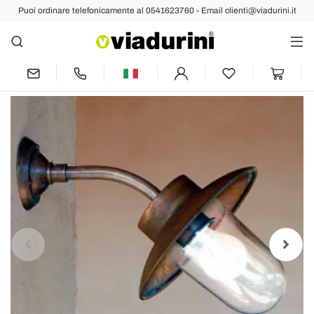
Puoi ordinare telefonicamente al 0541623760 - Email clienti@viadurini.it
Indietro
Prec
Succ
Applique Nabucco di Aldo Bernardi, in
rame e ottone anticati, vetro