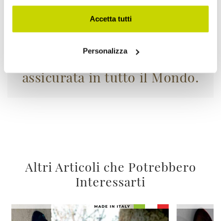
Accetta tutti
La tua merce viaggia
Personalizza
assicurata in tutto il Mondo.
Altri Articoli che Potrebbero
Interessarti