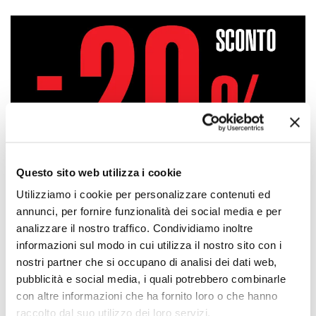
Questo sito web utilizza i cookie
Utilizziamo i cookie per personalizzare contenuti ed
annunci, per fornire funzionalità dei social media e per
analizzare il nostro traffico. Condividiamo inoltre
informazioni sul modo in cui utilizza il nostro sito con i
nostri partner che si occupano di analisi dei dati web,
pubblicità e social media, i quali potrebbero combinarle
Approfittane subito!
con altre informazioni che ha fornito loro o che hanno
raccolto dal suo utilizzo dei loro servizi.